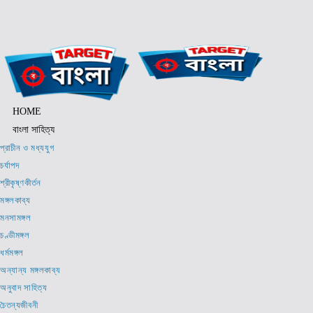
Skip
to
content
HOME
বাংলা সাহিত্য
প্রাচীন ও মধ্যযুগ
চর্যাপদ
শ্রীকৃষ্ণকীর্তন
মঙ্গলকাব্য
মনসামঙ্গল
চণ্ডীমঙ্গল
ধর্মমঙ্গল
অন্যান্য মঙ্গলকাব্য
অনুবাদ সাহিত্য
চৈতন্যজীবনী