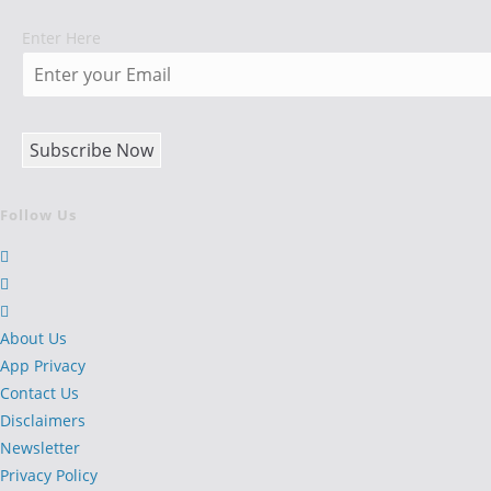
Enter Here
Follow Us
Opens
in
Opens
a
in
Opens
new
a
in
About Us
tab
new
a
App Privacy
tab
new
Contact Us
tab
Disclaimers
Newsletter
Privacy Policy