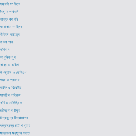
পদাবলি সাহিত্য
বৈষ্ণব পদাবলি
শাক্ত পদাবলি
আরাকান সাহিত্য
গীতিকা সাহিত্য
বাউল গান
কবিগান
আধুনিক যুগ
কাব্য ও কবিতা
উপন্যাস ও ছোটগল্প
গদ্য ও প্রবন্ধ
নাটক ও থিয়েটার
সাময়িক পত্রিকা
কবি ও সাহিত্যিক
রবীন্দ্রনাথ ঠাকুর
ঈশ্বরচন্দ্র বিদ্যাসাগর
বঙ্কিমচন্দ্র চট্টোপাধ্যায়
মাইকেল মধুসূদন দত্ত