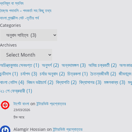
ধ্বনিমূল বা স্বনিম
বৈষ্ণব পদাবলি – পদকর্তা সহ কিছু তথ্য
বাংলা প্র্যাক্টিস সেট -তৃতীয় পর্ব
Categories
Archives
অচিন্ত্যকুমার সেনগুপ্ত
(1)
অনুসর্গ
(2)
অন্নদামঙ্গল
(3)
অমিয় চক্রবর্তী
(2)
অলংকার
চন্ডীদাস
(1)
চর্যাপদ
(3)
চর্যার অনুবাদ
(2)
চিত্রকলা
(1)
চৈতন্যজীবনী
(2)
জীবনানন্দ
বাংলা নোটস
(4)
বিজন ভট্টাচার্য
(2)
বিদ্যাপতি
(2)
বিদ্যাসাগর
(3)
মঙ্গলকাব্য
(3)
মধ
২১ শে ফেব্রুয়ারী
(1)
টার্গেট বাংলা
on
ইন্টারভিউ প্রশ্নোত্তর
23/03/2026
ঠিক আছে
Alamgir Hossian
on
ইন্টারভিউ প্রশ্নোত্তর