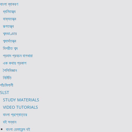
বাংলা ব্যাকরণ
ধ্বনিতত্ত্ব
বাক্যতত্ত্ব
রূপতত্ত্ব
শব্দভাণ্ডার
শব্দার্থতত্ত্ব
বিপরীত শব্দ
প্রবাদ প্রবচন বাগধারা
এক কথায় প্রকাশ
শৈলিবিজ্ঞান
নির্মিতি
পাঁচমিশালী
SLST
STUDY MATERIALS
VIDEO TUTORIALS
বাংলা প্রশ্নোত্তর
বই সন্ধান
বাংলা রেফারেন্স বই