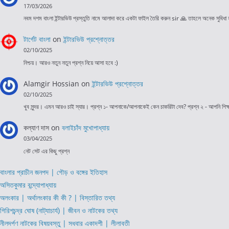
17/03/2026
নবম দশম বাংলা ইন্টারভিউ প্রস্তুতি নামে আলাদা করে একটা ফাইল তৈরি করুন sir 🙏 তাহলে অনেক সুবিধা
টার্গেট বাংলা
on
ইন্টারভিউ প্রশ্নোত্তর
02/10/2025
নিশ্চয়। আরও নতুন নতুন প্রশ্ন নিয়ে আসা হবে :)
Alamgir Hossian
on
ইন্টারভিউ প্রশ্নোত্তর
02/10/2025
খুব সুন্দর। এমন আরও চাই স্যার। প্রশ্ন ১- আপনাকে/আপনাকেই কেন চাকরিটা দেব? প্রশ্ন ২ - আপনি শি
কল্যাণ দাস
on
বলাইচাঁদ মুখোপাধ্যায়
03/04/2025
নেট সেট এর কিছু প্রশ্ন
বাংলার প্রাচীন জনপদ | গৌড় ও বঙ্গের ইতিহাস
অসিতকুমার বন্দ্যোপাধ্যায়
অলংকার | অর্থালংকার কী কী ? | বিস্তারিত তথ্য
গিরিশচন্দ্র ঘোষ (নাট্যাচার্য) | জীবন ও নাটকের তথ্য
নীলদর্পণ নাটকের বিষয়বস্তু | সধবার একাদশী | লীলাবতী