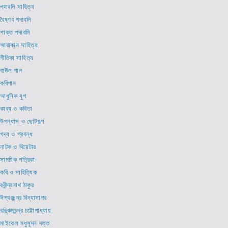
পদাবলি সাহিত্য
বৈষ্ণব পদাবলি
শাক্ত পদাবলি
আরাকান সাহিত্য
গীতিকা সাহিত্য
বাউল গান
কবিগান
আধুনিক যুগ
কাব্য ও কবিতা
উপন্যাস ও ছোটগল্প
গদ্য ও প্রবন্ধ
নাটক ও থিয়েটার
সাময়িক পত্রিকা
কবি ও সাহিত্যিক
রবীন্দ্রনাথ ঠাকুর
ঈশ্বরচন্দ্র বিদ্যাসাগর
বঙ্কিমচন্দ্র চট্টোপাধ্যায়
মাইকেল মধুসূদন দত্ত