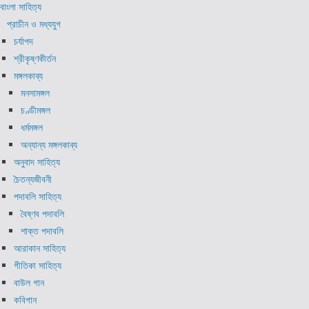
বাংলা সাহিত্য
প্রাচীন ও মধ্যযুগ
চর্যাপদ
শ্রীকৃষ্ণকীর্তন
মঙ্গলকাব্য
মনসামঙ্গল
চণ্ডীমঙ্গল
ধর্মমঙ্গল
অন্যান্য মঙ্গলকাব্য
অনুবাদ সাহিত্য
চৈতন্যজীবনী
পদাবলি সাহিত্য
বৈষ্ণব পদাবলি
শাক্ত পদাবলি
আরাকান সাহিত্য
গীতিকা সাহিত্য
বাউল গান
কবিগান