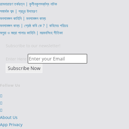
রামনারায়ণ তর্করত্ন | কুলীনকুলসর্ব্বস্ব নাটক
সমার্থক শব্দ | প্রচুর উদাহরণ
মনসামঙ্গল কাহিনি | মনসামঙ্গল কাব্য
মনসামঙ্গল কাব্য | শ্রেষ্ঠ কবি কে ? | কবিদের পরিচয়
মলুয়া ও মহুয়া পালার কাহিনি | ময়মনসিংহ গীতিকা
Subscribe to our newsletter!
Enter Here
Follow Us
Opens
in
Opens
a
in
Opens
new
a
in
About Us
tab
new
a
App Privacy