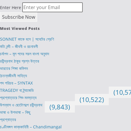
Enter Here
Most Viewed Posts
SONNET কাকে বলে | সনেটের শ্রেণি
মতি নন্দী – জীবনী ও রচনাবলী
চর্যাপদ – মূল পদের সরল বাংলা অনুবাদ
রবীন্দ্রনাথ ঠাকুর প্রশ্ন উত্তর
ভারতের শিক্ষা কমিশন
চৈতন্যজীবনী সাহিত্য
পদ পরিচয় – SYNTAX
TRAGEDY বা ট্র্যাজেডি
(10,5
প্রশ্নোত্তরে শিশু মনস্তত্ব
(10,522)
উপন্যাস ও ছোটোগল্পে রবীন্দ্রনাথ
(9,843)
ভাষা ও উপভাষা – কিছু
প্রশ্নোত্তর
চণ্ডীমঙ্গল কাব্যকাহিনী – Chandimangal