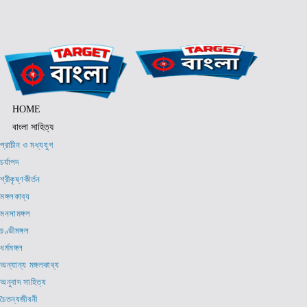
Skip
to
content
HOME
বাংলা সাহিত্য
প্রাচীন ও মধ্যযুগ
চর্যাপদ
শ্রীকৃষ্ণকীর্তন
মঙ্গলকাব্য
মনসামঙ্গল
চণ্ডীমঙ্গল
ধর্মমঙ্গল
অন্যান্য মঙ্গলকাব্য
অনুবাদ সাহিত্য
চৈতন্যজীবনী