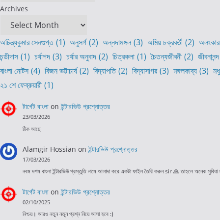
Archives
অচিন্ত্যকুমার সেনগুপ্ত
(1)
অনুসর্গ
(2)
অন্নদামঙ্গল
(3)
অমিয় চক্রবর্তী
(2)
অলংকার
চন্ডীদাস
(1)
চর্যাপদ
(3)
চর্যার অনুবাদ
(2)
চিত্রকলা
(1)
চৈতন্যজীবনী
(2)
জীবনানন্দ
বাংলা নোটস
(4)
বিজন ভট্টাচার্য
(2)
বিদ্যাপতি
(2)
বিদ্যাসাগর
(3)
মঙ্গলকাব্য
(3)
মধ
২১ শে ফেব্রুয়ারী
(1)
টার্গেট বাংলা
on
ইন্টারভিউ প্রশ্নোত্তর
23/03/2026
ঠিক আছে
Alamgir Hossian
on
ইন্টারভিউ প্রশ্নোত্তর
17/03/2026
নবম দশম বাংলা ইন্টারভিউ প্রস্তুতি নামে আলাদা করে একটা ফাইল তৈরি করুন sir 🙏 তাহলে অনেক সুবিধা
টার্গেট বাংলা
on
ইন্টারভিউ প্রশ্নোত্তর
02/10/2025
নিশ্চয়। আরও নতুন নতুন প্রশ্ন নিয়ে আসা হবে :)