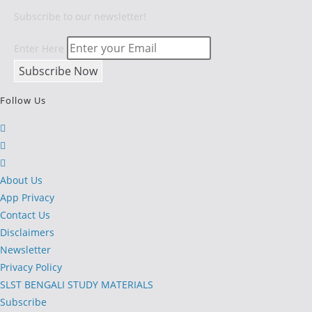
Subscribe to our newsletter!
Enter Here
Follow Us
Opens
in
Opens
a
in
Opens
new
a
in
About Us
tab
new
a
App Privacy
tab
new
Contact Us
tab
Disclaimers
Newsletter
Privacy Policy
SLST BENGALI STUDY MATERIALS
Subscribe