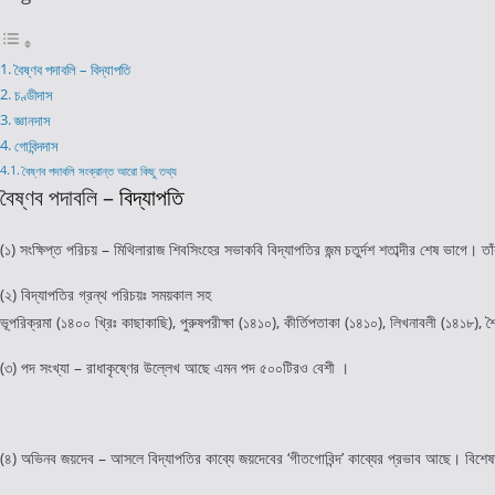
বৈষ্ণব পদাবলি – বিদ্যাপতি
চণ্ডীদাস
জ্ঞানদাস
গোবিন্দদাস
বৈষ্ণব পদাবলি সংক্রান্ত আরো কিছু তথ্য
বৈষ্ণব পদাবলি –
বিদ্যাপতি
(১) সংক্ষিপ্ত পরিচয় – মিথিলারাজ শিবসিংহের সভাকবি বিদ্যাপতির জন্ম চতুর্দশ শতাব্দীর শেষ ভাগে। তাঁর
(২) বিদ্যাপতির গ্রন্থ পরিচয়ঃ সময়কাল সহ
ভূপরিক্রমা (১৪০০ খ্রিঃ কাছাকাছি), পুরুষপরীক্ষা (১৪১০), কীর্তিপতাকা (১৪১০), লিখনাবলী (১৪১৮)
(৩) পদ সংখ্যা – রাধাকৃষ্ণের উল্লেখ আছে এমন পদ ৫০০টিরও বেশী ।
(৪) অভিনব জয়দেব – আসলে বিদ্যাপতির কাব্যে জয়দেবের ‘গীতগোবিন্দ’ কাব্যের প্রভাব আছে। বিশেষত 