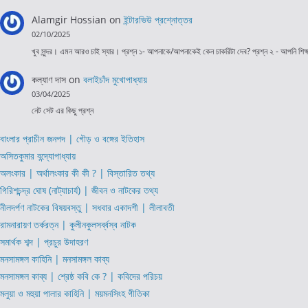
Alamgir Hossian
on
ইন্টারভিউ প্রশ্নোত্তর
02/10/2025
খুব সুন্দর। এমন আরও চাই স্যার। প্রশ্ন ১- আপনাকে/আপনাকেই কেন চাকরিটা দেব? প্রশ্ন ২ - আপনি শি
কল্যাণ দাস
on
বলাইচাঁদ মুখোপাধ্যায়
03/04/2025
নেট সেট এর কিছু প্রশ্ন
বাংলার প্রাচীন জনপদ | গৌড় ও বঙ্গের ইতিহাস
অসিতকুমার বন্দ্যোপাধ্যায়
অলংকার | অর্থালংকার কী কী ? | বিস্তারিত তথ্য
গিরিশচন্দ্র ঘোষ (নাট্যাচার্য) | জীবন ও নাটকের তথ্য
নীলদর্পণ নাটকের বিষয়বস্তু | সধবার একাদশী | লীলাবতী
রামনারায়ণ তর্করত্ন | কুলীনকুলসর্ব্বস্ব নাটক
সমার্থক শব্দ | প্রচুর উদাহরণ
মনসামঙ্গল কাহিনি | মনসামঙ্গল কাব্য
মনসামঙ্গল কাব্য | শ্রেষ্ঠ কবি কে ? | কবিদের পরিচয়
মলুয়া ও মহুয়া পালার কাহিনি | ময়মনসিংহ গীতিকা