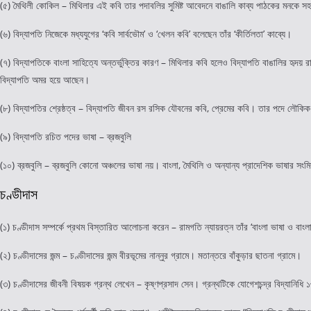
(৫) মৈথিলী কোকিল – মিথিলার এই কবি তার পদাবলির সুমিষ্ট আবেদনে বাঙালি কাব্য পাঠকের মনকে 
(৬) বিদ্যাপতি নিজেকে মধ্যযুগের ‘কবি সার্বভৌম’ ও ‘খেলন কবি’ বলেছেন তাঁর ‘কীর্তিলতা’ কাব্যে।
(৭) বিদ্যাপতিকে বাংলা সাহিত্যে অন্তর্ভুক্তির কারণ – মিথিলার কবি হলেও বিদ্যাপতি বাঙালির হৃদয় 
বিদ্যাপতি অমর হয়ে আছেন।
(৮) বিদ্যাপতির শ্রেষ্ঠত্ব – বিদ্যাপতি জীবন রস রসিক যৌবনের কবি, প্রেমের কবি। তার পদে লৌকিক স
(৯) বিদ্যাপতি রচিত পদের ভাষা – ব্রজবুলি
(১০) ব্রজবুলি – ব্রজবুলি কোনো অঞ্চলের ভাষা নয়। বাংলা, মৈথিলি ও অন্যান্য প্রাদেশিক ভাষার সংমিশ
চণ্ডীদাস
(১) চণ্ডীদাস সম্পর্কে প্রথম বিস্তারিত আলোচনা করেন – রামগতি ন্যায়রত্ন তাঁর ‘বাংলা ভাষা ও বাংলা
(২) চণ্ডীদাসের জন্ম – চণ্ডীদাসের জন্ম বীরভূমের নান্নুর গ্রামে। মতান্তরে বাঁকুড়ার ছাতনা গ্রামে।
(৩) চণ্ডীদাসের জীবনী বিষয়ক গ্রন্থ লেখেন – কৃষ্ণপ্রসাদ সেন। গ্রন্থটিকে যোগেশচন্দ্র বিদ্যানিধি ১৩