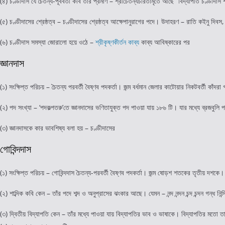
(৪) চণ্ডীদাস যে চৈতন্য-পূর্ববর্তী কবি তার প্রমাণ – শ্রীচৈতন্যচরিতামৃতে আছে “বিদ্যাপতি চণ্ডীদাস
(৫) চণ্ডীদাসের শ্রেষ্ঠত্ব – চণ্ডীদাসের শ্রেষ্ঠত্ব আক্ষেপানুরাগের পদে। উদাহরণ – রাতি কইনু দিবস, 
(৬) চণ্ডীদাস সমস্যা জোরালো হয়ে ওঠে –
শ্রীকৃষ্ণকীর্তন কাব্য
কাব্য আবিষ্কারের পর
জ্ঞানদাস
(১) সংক্ষিপ্ত পরিচয় – চৈতন্য পরবর্তী বৈষ্ণব পদকর্তা। জন্ম বর্ধমান জেলার কাটোয়ার নিকটবর্তী কাঁ
(২) পদ সংখ্যা – ‘পদকল্পতরু’তে জ্ঞানদাসের ভণিতাযুক্ত পদ পাওয়া যায় ১৮৬ টি। যার মধ্যে ব্রজবু
(৩) জ্ঞানদাসকে কার ভাবশিষ্য বলা হয় – চণ্ডীদাসের
গোবিন্দদাস
(১) সংক্ষিপ্ত পরিচয় – গোবিন্দদাস চৈতন্য-পরবর্তী বৈষ্ণব পদকর্তা। জন্ম ষোড়শ শতকের তৃতীয় দশকে।
(২) শাব্দিক কবি কেন – তাঁর পদে শব্দ ও অনুপ্রাসের ঝংকার আছে। যেমন – নন্দ নন্দন চন্দ চন্দন গন্ধ নিন্
(৩) দ্বিতীয় বিদ্যাপতি কেন – তাঁর মধ্যে পাওয়া যায় বিদ্যাপতির ভাব ও ভাষাকে। বিদ্যাপতির মতো তা