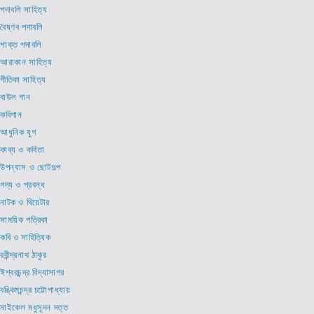
পদাবলি সাহিত্য
বৈষ্ণব পদাবলি
শাক্ত পদাবলি
আরাকান সাহিত্য
গীতিকা সাহিত্য
বাউল গান
কবিগান
আধুনিক যুগ
কাব্য ও কবিতা
উপন্যাস ও ছোটগল্প
গদ্য ও প্রবন্ধ
নাটক ও থিয়েটার
সাময়িক পত্রিকা
কবি ও সাহিত্যিক
রবীন্দ্রনাথ ঠাকুর
ঈশ্বরচন্দ্র বিদ্যাসাগর
বঙ্কিমচন্দ্র চট্টোপাধ্যায়
মাইকেল মধুসূদন দত্ত