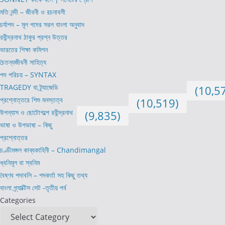
মতি নন্দী – জীবনী ও রচনাবলী
চর্যাপদ – মূল পদের সরল বাংলা অনুবাদ
রবীন্দ্রনাথ ঠাকুর প্রশ্ন উত্তর
ভারতের শিক্ষা কমিশন
চৈতন্যজীবনী সাহিত্য
পদ পরিচয় – SYNTAX
TRAGEDY বা ট্র্যাজেডি
(10,5
প্রশ্নোত্তরে শিশু মনস্তত্ব
(10,519)
উপন্যাস ও ছোটোগল্পে রবীন্দ্রনাথ
(9,835)
ভাষা ও উপভাষা – কিছু
প্রশ্নোত্তর
চণ্ডীমঙ্গল কাব্যকাহিনী – Chandimangal
ধ্বনিমূল বা স্বনিম
বৈষ্ণব পদাবলি – পদকর্তা সহ কিছু তথ্য
বাংলা প্র্যাক্টিস সেট -তৃতীয় পর্ব
Categories