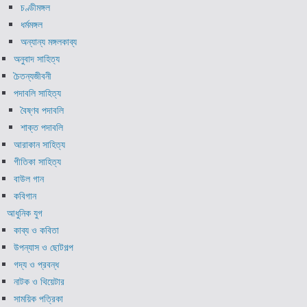
চণ্ডীমঙ্গল
ধর্মমঙ্গল
অন্যান্য মঙ্গলকাব্য
অনুবাদ সাহিত্য
চৈতন্যজীবনী
পদাবলি সাহিত্য
বৈষ্ণব পদাবলি
শাক্ত পদাবলি
আরাকান সাহিত্য
গীতিকা সাহিত্য
বাউল গান
কবিগান
আধুনিক যুগ
কাব্য ও কবিতা
উপন্যাস ও ছোটগল্প
গদ্য ও প্রবন্ধ
নাটক ও থিয়েটার
সাময়িক পত্রিকা