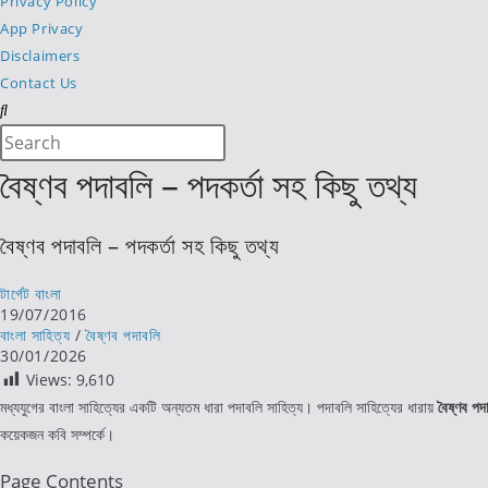
Privacy Policy
App Privacy
Disclaimers
Contact Us
Search
Press
this
Escape
বৈষ্ণব পদাবলি – পদকর্তা সহ কিছু তথ্য
website
to
close
বৈষ্ণব পদাবলি – পদকর্তা সহ কিছু তথ্য
the
search
Post
টার্গেট বাংলা
panel.
author:
Post
19/07/2016
published:
Post
বাংলা সাহিত্য
/
বৈষ্ণব পদাবলি
category:
Post
30/01/2026
last
Views:
9,610
modified:
মধ্যযুগের বাংলা সাহিত্যের একটি অন্যতম ধারা পদাবলি সাহিত্য। পদাবলি সাহিত্যের ধারায়
বৈষ্ণব প
কয়েকজন কবি সম্পর্কে।
Page Contents