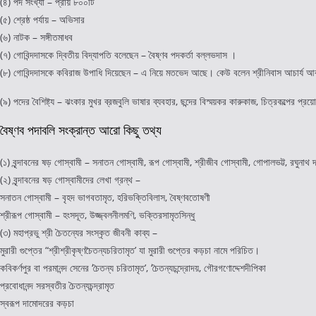
(৪) পদ সংখ্যা – প্রায় ৮০০টি
(৫) শ্রেষ্ঠ পর্যায় – অভিসার
(৬) নাটক – সঙ্গীতমাধব
(৭) গোবিন্দদাসকে দ্বিতীয় বিদ্যাপতি বলেছেন – বৈষ্ণব পদকর্তা বল্লভদাস ।
(৮) গোবিন্দদাসকে কবিরাজ উপাধি দিয়েছেন – এ নিয়ে মতভেদ আছে। কেউ বলেন শ্রীনিবাস আচার্য আব
(৯) পদের বৈশিষ্ট্য – ঝংকার মুখর ব্রজবুলি ভাষার ব্যবহার, ছন্দের বিস্ময়কর কারুকাজ, চিত্রকল্পের প্র
বৈষ্ণব পদাবলি সংক্রান্ত আরো কিছু তথ্য
(১) বৃন্দাবনের ষড় গোস্বামী – সনাতন গোস্বামী, রূপ গোস্বামী, শ্রীজীব গোস্বামী, গোপালভট্ট, রঘুনাথ 
(২) বৃন্দাবনের ষড় গোস্বামীদের লেখা গ্রন্থ –
সনাতন গোস্বামী – বৃহদ ভাগবতামৃত, হরিভক্তিবিলাস, বৈষ্ণবতোষণী
শ্রীরূপ গোস্বামী – হংসদূত, উজ্জ্বলনীলমণি, ভক্তিরসামৃতসিন্ধু
(৩) মহাপ্রভু শ্রী চৈতন্যের সংস্কৃত জীবনী কাব্য –
মুরারী গুপ্তের “শ্রীশ্রীকৃষ্ণচৈতন্যচরিতামৃত’ যা মুরারী গুপ্তের কড়চা নামে পরিচিত।
কবিকর্ণপুর বা পরমানন্দ সেনের ‘চৈতন্য চরিতামৃত’, ‘চৈতন্যচন্দ্রোদয়, গৌরগণোদ্দেশদীপিকা
প্রবোধানন্দ সরস্বতীর চৈতন্যচন্দ্রামৃত
স্বরূপ দামোদরের কড়চা