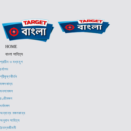
Skip
to
content
HOME
বাংলা সাহিত্য
প্রাচীন ও মধ্যযুগ
চর্যাপদ
শ্রীকৃষ্ণকীর্তন
মঙ্গলকাব্য
মনসামঙ্গল
চণ্ডীমঙ্গল
ধর্মমঙ্গল
অন্যান্য মঙ্গলকাব্য
অনুবাদ সাহিত্য
চৈতন্যজীবনী