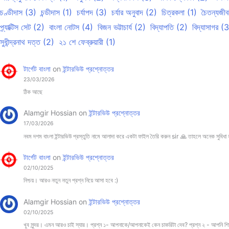
চণ্ডীদাস
(3)
চন্ডীদাস
(1)
চর্যাপদ
(3)
চর্যার অনুবাদ
(2)
চিত্রকলা
(1)
চৈতন্যজীব
প্র্যাক্টিস সেট
(2)
বাংলা নোটস
(4)
বিজন ভট্টাচার্য
(2)
বিদ্যাপতি
(2)
বিদ্যাসাগর
(3
সুধীন্দ্রনাথ দত্ত
(2)
২১ শে ফেব্রুয়ারী
(1)
টার্গেট বাংলা
on
ইন্টারভিউ প্রশ্নোত্তর
23/03/2026
ঠিক আছে
Alamgir Hossian
on
ইন্টারভিউ প্রশ্নোত্তর
17/03/2026
নবম দশম বাংলা ইন্টারভিউ প্রস্তুতি নামে আলাদা করে একটা ফাইল তৈরি করুন sir 🙏 তাহলে অনেক সুবিধা
টার্গেট বাংলা
on
ইন্টারভিউ প্রশ্নোত্তর
02/10/2025
নিশ্চয়। আরও নতুন নতুন প্রশ্ন নিয়ে আসা হবে :)
Alamgir Hossian
on
ইন্টারভিউ প্রশ্নোত্তর
02/10/2025
খুব সুন্দর। এমন আরও চাই স্যার। প্রশ্ন ১- আপনাকে/আপনাকেই কেন চাকরিটা দেব? প্রশ্ন ২ - আপনি শ