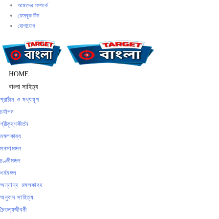
Skip
আমাদের সম্পর্কে
ফেসবুক টিম
to
যোগাযোগ
content
HOME
বাংলা সাহিত্য
প্রাচীন ও মধ্যযুগ
চর্যাপদ
শ্রীকৃষ্ণকীর্তন
মঙ্গলকাব্য
মনসামঙ্গল
চণ্ডীমঙ্গল
ধর্মমঙ্গল
অন্যান্য মঙ্গলকাব্য
অনুবাদ সাহিত্য
চৈতন্যজীবনী