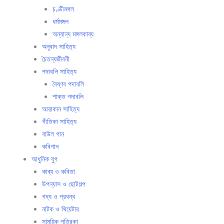
চণ্ডীমঙ্গল
ধর্মমঙ্গল
অন্যান্য মঙ্গলকাব্য
অনুবাদ সাহিত্য
চৈতন্যজীবনী
পদাবলি সাহিত্য
বৈষ্ণব পদাবলি
শাক্ত পদাবলি
আরাকান সাহিত্য
গীতিকা সাহিত্য
বাউল গান
কবিগান
আধুনিক যুগ
কাব্য ও কবিতা
উপন্যাস ও ছোটগল্প
গদ্য ও প্রবন্ধ
নাটক ও থিয়েটার
সাময়িক পত্রিকা