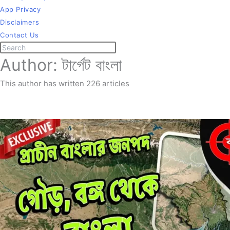
App Privacy
Disclaimers
Contact Us
Search
Press
Author:
টার্গেট বাংলা
this
Escape
website
to
This author has written 226 articles
close
the
search
panel.