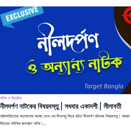
নাটক ও থিয়েটার
নীলদর্পণ নাটকের বিষয়বস্তু | সধবার একাদশী | লীলাবতী
নাট্যসাহিত্যের আলোচনায় আমরা দেখে নেব দীনবন্ধু মিত্র রচিত নীলদর্পণ নাটকের বিষয়বস্তু। আমরা ন
মিত্রের সর্বাধিক জনশ্রুত নাটক।…