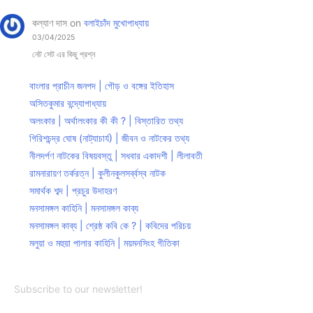
কল্যাণ দাস
on
বলাইচাঁদ মুখোপাধ্যায়
03/04/2025
নেট সেট এর কিছু প্রশ্ন
বাংলার প্রাচীন জনপদ | গৌড় ও বঙ্গের ইতিহাস
অসিতকুমার বন্দ্যোপাধ্যায়
অলংকার | অর্থালংকার কী কী ? | বিস্তারিত তথ্য
গিরিশচন্দ্র ঘোষ (নাট্যাচার্য) | জীবন ও নাটকের তথ্য
নীলদর্পণ নাটকের বিষয়বস্তু | সধবার একাদশী | লীলাবতী
রামনারায়ণ তর্করত্ন | কুলীনকুলসর্ব্বস্ব নাটক
সমার্থক শব্দ | প্রচুর উদাহরণ
মনসামঙ্গল কাহিনি | মনসামঙ্গল কাব্য
মনসামঙ্গল কাব্য | শ্রেষ্ঠ কবি কে ? | কবিদের পরিচয়
মলুয়া ও মহুয়া পালার কাহিনি | ময়মনসিংহ গীতিকা
Subscribe to our newsletter!