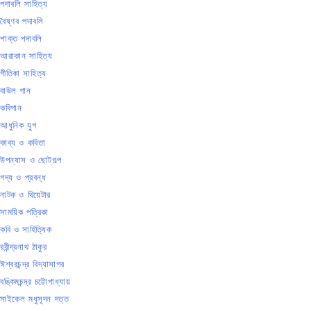
পদাবলি সাহিত্য
বৈষ্ণব পদাবলি
শাক্ত পদাবলি
আরাকান সাহিত্য
গীতিকা সাহিত্য
বাউল গান
কবিগান
আধুনিক যুগ
কাব্য ও কবিতা
উপন্যাস ও ছোটগল্প
গদ্য ও প্রবন্ধ
নাটক ও থিয়েটার
সাময়িক পত্রিকা
কবি ও সাহিত্যিক
রবীন্দ্রনাথ ঠাকুর
ঈশ্বরচন্দ্র বিদ্যাসাগর
বঙ্কিমচন্দ্র চট্টোপাধ্যায়
মাইকেল মধুসূদন দত্ত