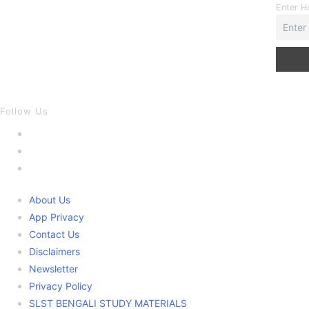
Enter H
Follow Us
Opens
in
Opens
a
in
Opens
new
a
in
About Us
tab
new
a
App Privacy
tab
new
Contact Us
tab
Disclaimers
Newsletter
Privacy Policy
SLST BENGALI STUDY MATERIALS