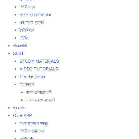
বিপরীত শব্দ
প্রবাদ প্রবচন বাগধারা
এক কথায় প্রকাশ
শৈলিবিজ্ঞান
নির্মিতি
পাঁচমিশালী
SLST
STUDY MATERIALS
VIDEO TUTORIALS
বাংলা প্রশ্নোত্তর
বই সন্ধান
বাংলা রেফারেন্স বই
ভাষাতত্ত্ব ও ব্যাকরণ
প্রকাশনা
OUR APP
বাংলা ব্যাকরণ সমগ্র
বিপরীত শব্দাভিধান
mBook