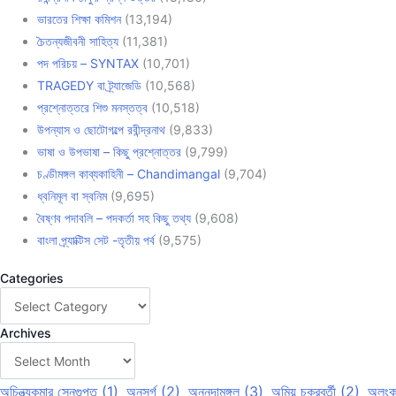
ভারতের শিক্ষা কমিশন
(13,194)
চৈতন্যজীবনী সাহিত্য
(11,381)
পদ পরিচয় – SYNTAX
(10,701)
TRAGEDY বা ট্র্যাজেডি
(10,568)
প্রশ্নোত্তরে শিশু মনস্তত্ব
(10,518)
উপন্যাস ও ছোটোগল্পে রবীন্দ্রনাথ
(9,833)
ভাষা ও উপভাষা – কিছু প্রশ্নোত্তর
(9,799)
চণ্ডীমঙ্গল কাব্যকাহিনী – Chandimangal
(9,704)
ধ্বনিমূল বা স্বনিম
(9,695)
বৈষ্ণব পদাবলি – পদকর্তা সহ কিছু তথ্য
(9,608)
বাংলা প্র্যাক্টিস সেট -তৃতীয় পর্ব
(9,575)
Categories
Archives
অচিন্ত্যকুমার সেনগুপ্ত
(1)
অনুসর্গ
(2)
অন্নদামঙ্গল
(3)
অমিয় চক্রবর্তী
(2)
অলংক