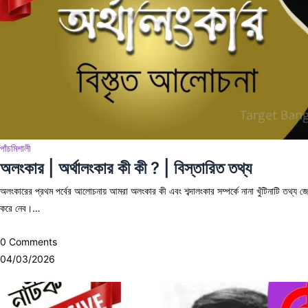
পাঁচমিশালী
অলংকার | অর্থালংকার কী কী ? | বিস্তারিত তথ্য
অলংকারের প্রথম পর্বের আলোচনায় আমরা অলংকার কী এবং শব্দালংকার সম্পর্কে নানা খুঁটিনাটি তথ্য 
করে নেব।…
0 Comments
04/03/2026