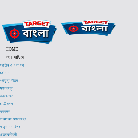
Skip
to
content
HOME
বাংলা সাহিত্য
প্রাচীন ও মধ্যযুগ
চর্যাপদ
শ্রীকৃষ্ণকীর্তন
মঙ্গলকাব্য
মনসামঙ্গল
চণ্ডীমঙ্গল
ধর্মমঙ্গল
অন্যান্য মঙ্গলকাব্য
অনুবাদ সাহিত্য
চৈতন্যজীবনী