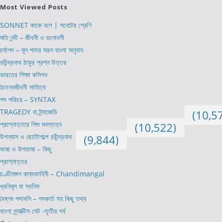
Most Viewed Posts
SONNET কাকে বলে | সনেটের শ্রেণি
মতি নন্দী – জীবনী ও রচনাবলী
চর্যাপদ – মূল পদের সরল বাংলা অনুবাদ
রবীন্দ্রনাথ ঠাকুর প্রশ্ন উত্তর
ভারতের শিক্ষা কমিশন
চৈতন্যজীবনী সাহিত্য
পদ পরিচয় – SYNTAX
TRAGEDY বা ট্র্যাজেডি
(10,5
প্রশ্নোত্তরে শিশু মনস্তত্ব
(10,522)
উপন্যাস ও ছোটোগল্পে রবীন্দ্রনাথ
(9,844)
ভাষা ও উপভাষা – কিছু
প্রশ্নোত্তর
চণ্ডীমঙ্গল কাব্যকাহিনী – Chandimangal
ধ্বনিমূল বা স্বনিম
বৈষ্ণব পদাবলি – পদকর্তা সহ কিছু তথ্য
বাংলা প্র্যাক্টিস সেট -তৃতীয় পর্ব