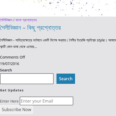
শৈলিবিজ্ঞান
/
বাংলা প্রশ্নোত্তর
শৈলীবিজ্ঞান – কিছু প্রশ্নোত্তর
শৈলীবিজ্ঞান - সাহিত্যক্ষেত্রে বর্তমানে একটি বিশেষ অধ্যায়। শৈলীর ইংরেজি প্রতিশব্দ style। আম
শব্দটি কোন ভাষা থেকে এসেছে…
on
Comments Off
শৈলীবিজ্ঞান
19/07/2016
–
Search
কিছু
Search
প্রশ্নোত্তর
Get Updates
Enter Here