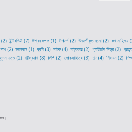
(2)
ইন্টারভিউ
(7)
ঈশ্বর গুপ্ত
(1)
উপসর্গ
(2)
উৎসর্গীকৃত রচনা
(2)
কথাসাহিত্য
(
 দাশ
(2)
জ্ঞানদাস
(1)
ধ্বনি
(3)
নাটক
(4)
নাট্যকার
(2)
প্যারীচাঁদ মিত্র
(2)
প্রত্
ুসূদন দত্ত
(2)
রবীন্দ্রনাথ
(8)
লিপি
(2)
লোকসাহিত্য
(3)
শব্দ
(4)
শিবায়ন
(2)
শিশ
 হবে।