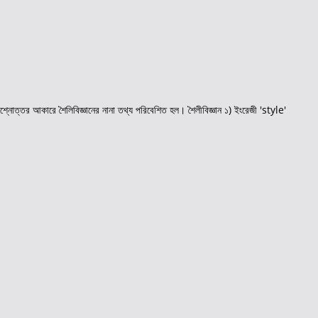
রশ্নোত্তর আকারে শৈলিবিজ্ঞানের নানা তথ্য পরিবেশিত হল। শৈলীবিজ্ঞান ১) ইংরেজী 'style'