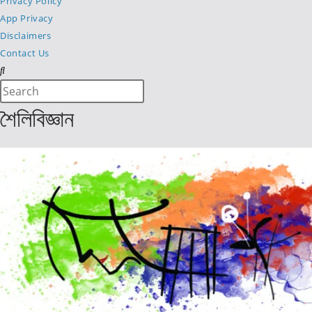
Privacy Policy
App Privacy
Disclaimers
Contact Us
Search
Press
this
Escape
শৈলিবিজ্ঞান
website
to
close
the
search
panel.