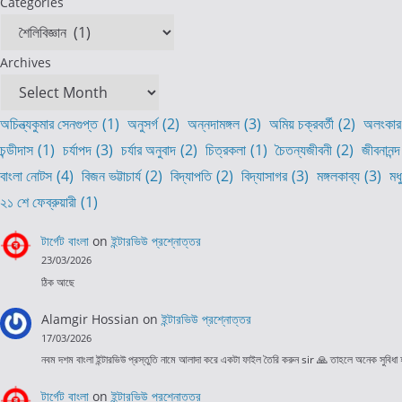
Categories
Archives
অচিন্ত্যকুমার সেনগুপ্ত
(1)
অনুসর্গ
(2)
অন্নদামঙ্গল
(3)
অমিয় চক্রবর্তী
(2)
অলংকার
চন্ডীদাস
(1)
চর্যাপদ
(3)
চর্যার অনুবাদ
(2)
চিত্রকলা
(1)
চৈতন্যজীবনী
(2)
জীবনানন্দ
বাংলা নোটস
(4)
বিজন ভট্টাচার্য
(2)
বিদ্যাপতি
(2)
বিদ্যাসাগর
(3)
মঙ্গলকাব্য
(3)
মধ
২১ শে ফেব্রুয়ারী
(1)
টার্গেট বাংলা
on
ইন্টারভিউ প্রশ্নোত্তর
23/03/2026
ঠিক আছে
Alamgir Hossian
on
ইন্টারভিউ প্রশ্নোত্তর
17/03/2026
নবম দশম বাংলা ইন্টারভিউ প্রস্তুতি নামে আলাদা করে একটা ফাইল তৈরি করুন sir 🙏 তাহলে অনেক সুবিধা
টার্গেট বাংলা
on
ইন্টারভিউ প্রশ্নোত্তর