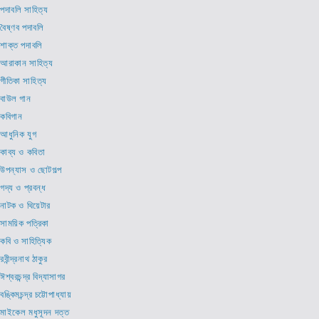
পদাবলি সাহিত্য
বৈষ্ণব পদাবলি
শাক্ত পদাবলি
আরাকান সাহিত্য
গীতিকা সাহিত্য
বাউল গান
কবিগান
আধুনিক যুগ
কাব্য ও কবিতা
উপন্যাস ও ছোটগল্প
গদ্য ও প্রবন্ধ
নাটক ও থিয়েটার
সাময়িক পত্রিকা
কবি ও সাহিত্যিক
রবীন্দ্রনাথ ঠাকুর
ঈশ্বরচন্দ্র বিদ্যাসাগর
বঙ্কিমচন্দ্র চট্টোপাধ্যায়
মাইকেল মধুসূদন দত্ত