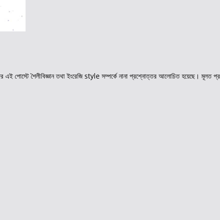
াদের এই পোস্টে শৈলীবিজ্ঞান তথা ইংরেজি style সম্পর্কে নানা প্রশ্নোত্তর আলোচিত হয়েছে। মূলত প্