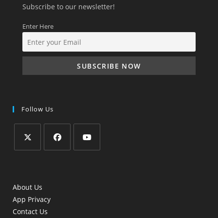
Subscribe to our newsletter!
Enter Here
Follow Us
Opens
Opens
Opens
in
in
in
a
a
a
About Us
new
new
new
App Privacy
tab
tab
tab
Contact Us