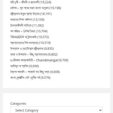
মতি নন্দী – জীবনী ও রচনাবলী
(19,224)
চর্যাপদ – মূল পদের সরল বাংলা অনুবাদ
(19,198)
রবীন্দ্রনাথ ঠাকুর প্রশ্ন উত্তর
(18,191)
ভারতের শিক্ষা কমিশন
(13,199)
চৈতন্যজীবনী সাহিত্য
(11,382)
পদ পরিচয় – SYNTAX
(10,704)
TRAGEDY বা ট্র্যাজেডি
(10,572)
প্রশ্নোত্তরে শিশু মনস্তত্ব
(10,519)
উপন্যাস ও ছোটোগল্পে রবীন্দ্রনাথ
(9,835)
ভাষা ও উপভাষা – কিছু প্রশ্নোত্তর
(9,802)
চণ্ডীমঙ্গল কাব্যকাহিনী – Chandimangal
(9,709)
ধ্বনিমূল বা স্বনিম
(9,696)
বৈষ্ণব পদাবলি – পদকর্তা সহ কিছু তথ্য
(9,608)
বাংলা প্র্যাক্টিস সেট -তৃতীয় পর্ব
(9,576)
Categories