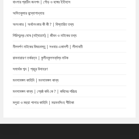
বাংলার প্রাচীন জনপদ | গৌড় ও বঙ্গের ইতিহাস
অসিতকুমার বন্দ্যোপাধ্যায়
অলংকার | অর্থালংকার কী কী ? | বিস্তারিত তথ্য
গিরিশচন্দ্র ঘোষ (নাট্যাচার্য) | জীবন ও নাটকের তথ্য
নীলদর্পণ নাটকের বিষয়বস্তু | সধবার একাদশী | লীলাবতী
রামনারায়ণ তর্করত্ন | কুলীনকুলসর্ব্বস্ব নাটক
সমার্থক শব্দ | প্রচুর উদাহরণ
মনসামঙ্গল কাহিনি | মনসামঙ্গল কাব্য
মনসামঙ্গল কাব্য | শ্রেষ্ঠ কবি কে ? | কবিদের পরিচয়
মলুয়া ও মহুয়া পালার কাহিনি | ময়মনসিংহ গীতিকা