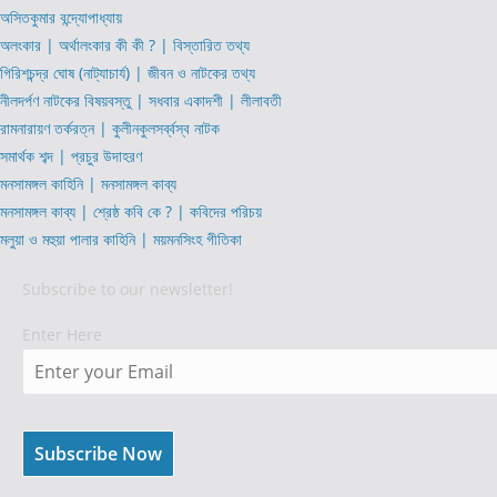
অসিতকুমার বন্দ্যোপাধ্যায়
অলংকার | অর্থালংকার কী কী ? | বিস্তারিত তথ্য
গিরিশচন্দ্র ঘোষ (নাট্যাচার্য) | জীবন ও নাটকের তথ্য
নীলদর্পণ নাটকের বিষয়বস্তু | সধবার একাদশী | লীলাবতী
রামনারায়ণ তর্করত্ন | কুলীনকুলসর্ব্বস্ব নাটক
সমার্থক শব্দ | প্রচুর উদাহরণ
মনসামঙ্গল কাহিনি | মনসামঙ্গল কাব্য
মনসামঙ্গল কাব্য | শ্রেষ্ঠ কবি কে ? | কবিদের পরিচয়
মলুয়া ও মহুয়া পালার কাহিনি | ময়মনসিংহ গীতিকা
Subscribe to our newsletter!
Enter Here