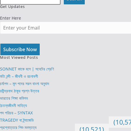
Get Updates
Enter Here
Most Viewed Posts
SONNET কাকে বলে | সনেটের শ্রেণি
মতি নন্দী – জীবনী ও রচনাবলী
চর্যাপদ – মূল পদের সরল বাংলা অনুবাদ
রবীন্দ্রনাথ ঠাকুর প্রশ্ন উত্তর
ভারতের শিক্ষা কমিশন
চৈতন্যজীবনী সাহিত্য
পদ পরিচয় – SYNTAX
TRAGEDY বা ট্র্যাজেডি
(10,5
প্রশ্নোত্তরে শিশু মনস্তত্ব
(10,521)