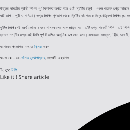
উত্তর ভারতীয় ব্রাহ্মী লিপির পূর্ণ বিকশিত রূপটি গড়ে ওঠে খ্রিষ্টিয় চতুর্থ – পঞ্চম শতকে গুপ্ত আম
দুটি ভাগ – পূর্বী ও পশ্চিমা। গুপ্ত লিপির পূর্বভাগ থেকে খ্রিষ্টিয় ষষ্ঠ শতকে সিদ্ধমাত্রিকা লিপির 
কুটিল লিপি সেই অর্থে কোনো রাজার শাসনকালের সঙ্গে জড়িত নয়। এটি গুপ্ত পরবর্তী লিপি। এই লিপ
দ্বাদশ শতাব্দীর মধ্যে এই লিপি পূর্ণ বিকশিত আধুনিক রূপ লাভ করে। এখনকার সংস্কৃত, হিন্দি, নেপালী
আমাদের প্রকাশনা দেখতে
ক্লিক
করুন।
আলোচক – ডঃ
সৌগত মুখোপাধ্যায়
, সহকারী অধ্যাপক
Tags
:
লিপি
Share
Like it ! Share article
this
Opens
content
in
a
new
window