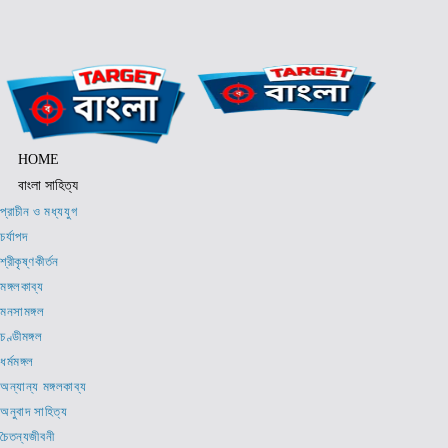
Skip
to
content
HOME
বাংলা সাহিত্য
প্রাচীন ও মধ্যযুগ
চর্যাপদ
শ্রীকৃষ্ণকীর্তন
মঙ্গলকাব্য
মনসামঙ্গল
চণ্ডীমঙ্গল
ধর্মমঙ্গল
অন্যান্য মঙ্গলকাব্য
অনুবাদ সাহিত্য
চৈতন্যজীবনী