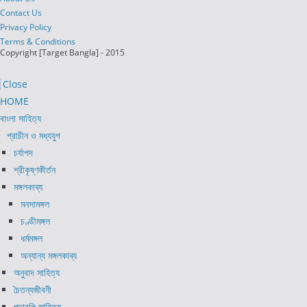
Contact Us
Privacy Policy
Terms & Conditions
Copyright [Target Bangla] - 2015
Close
HOME
বাংলা সাহিত্য
প্রাচীন ও মধ্যযুগ
চর্যাপদ
শ্রীকৃষ্ণকীর্তন
মঙ্গলকাব্য
মনসামঙ্গল
চণ্ডীমঙ্গল
ধর্মমঙ্গল
অন্যান্য মঙ্গলকাব্য
অনুবাদ সাহিত্য
চৈতন্যজীবনী
পদাবলি সাহিত্য