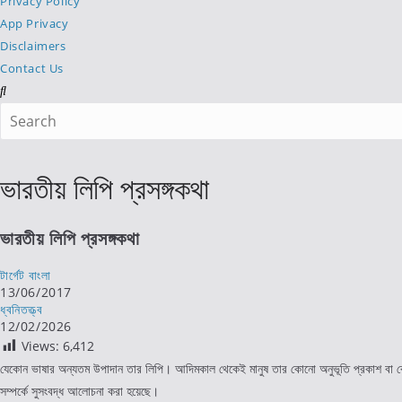
Privacy Policy
App Privacy
Disclaimers
Contact Us
Search
this
website
ভারতীয় লিপি প্রসঙ্গকথা
ভারতীয় লিপি প্রসঙ্গকথা
Post
টার্গেট বাংলা
author:
Post
13/06/2017
published:
Post
ধ্বনিতত্ত্ব
category:
Post
12/02/2026
last
Views:
6,412
modified:
যেকোন ভাষার অন্যতম উপাদান তার লিপি। আদিমকাল থেকেই মানুষ তার কোনো অনুভূতি প্রকাশ বা ক
সম্পর্কে সুসংবদ্ধ আলোচনা করা হয়েছে।