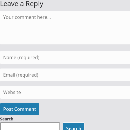
Leave a Reply
Comment
Enter
your
name
Enter
or
your
username
email
Enter
to
address
your
comment
to
website
comment
URL
Search
(optional)
Search