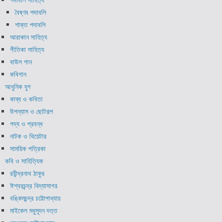
বৈষ্ণব পদাবলি
শাক্ত পদাবলি
আরাকান সাহিত্য
গীতিকা সাহিত্য
বাউল গান
কবিগান
আধুনিক যুগ
কাব্য ও কবিতা
উপন্যাস ও ছোটগল্প
গদ্য ও প্রবন্ধ
নাটক ও থিয়েটার
সাময়িক পত্রিকা
কবি ও সাহিত্যিক
রবীন্দ্রনাথ ঠাকুর
ঈশ্বরচন্দ্র বিদ্যাসাগর
বঙ্কিমচন্দ্র চট্টোপাধ্যায়
মাইকেল মধুসূদন দত্ত