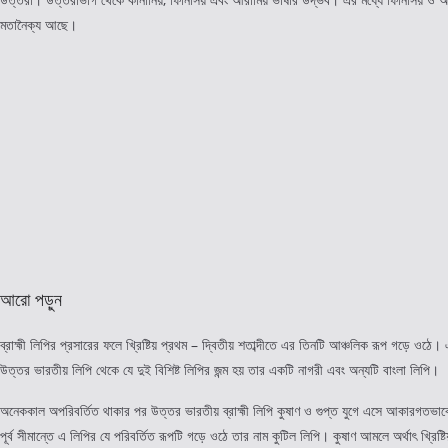
মতানৈক্য আছে।
আরো পড়ুন
ব্রাহ্মী লিপির প্রসারের ফলে খ্রিষ্টিয় প্রথম – দ্বিতীয় শতাব্দীতে এর তিনটি আঞ্চলিক রূপ গড়ে ওঠে। 
উত্তর ভারতীয় লিপি থেকে যে দুই বিশিষ্ট লিপির জন্ম হয় তার একটি নাগরী এবং অন্যটি বাংলা লিপি।
অনেককাল অপরিবর্তিত থাকার পর উত্তর ভারতীয় ব্রাহ্মী লিপি কুষাণ ও গুপ্ত যুগে এসে আকারগতভাবে
পূর্ব সীমান্তে এ লিপির যে পরিবর্তিত রূপটি গড়ে ওঠে তার নাম কুটিল লিপি। কুষাণ আমলে অর্থাৎ খ্রিষ্