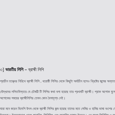
৩]
ভারতীয় লিপি –
ব্রাহ্মী লিপি
প্রাচীন তত্ত্বের নিরিখে ব্রাহ্মী লিপি , খরোষ্ঠী লিপির থেকে কিছুটা অর্বাচীন হলেও খ্রিষ্টের 
বৌদ্ধদের ললিতবিস্তরে যে চৌষট্টি টি লিপির কথা বলা হয়েছে তার প্রথমটি ব্রাহ্মী। প্রাক অশোক যুগের 
অশোকের সময়ের ব্রাহ্মীলিপির তেমন কোন বৈসাদৃশ্য নেই।
যারা মনে করেন বিদেশি উৎস থেকে ব্রাহ্মী লিপির জন্ম হয়েছে তাদের মতে সেমিয় ও হামিয় ভাষা বংশের স
উত্তরা। উত্তরাভাগ থেকে কানানিয়, ফিনিসিয় এবং আরামিয় ভাষার উদ্ভব। এর মধ্যে ফিনিসিয় ও আরামি