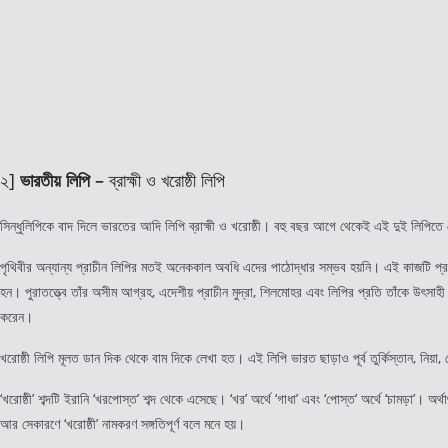
২]
ভারতীয় লিপি –
ব্রাহ্মী ও খরোষ্ঠী লিপি
সিন্ধুলিপিকে বাদ দিলে ভারতের আদি লিপি ব্রাহ্মী ও খরোষ্ঠী। বহু বছর আগে থেকেই এই দুই লিপিতে 
পৃথিবীর অন্যান্য প্রাচীন লিপির মতই অনেককাল অবধি এদের পাঠোদ্ধার সম্ভব হয়নি। এই কাজটি প্রথ
হন। পুরাতত্ত্বে তাঁর অসীম আগ্রহ, এদেশীয় প্রাচীন মুদ্রা, শিলমোহর এবং লিপির প্রতি তাঁকে উৎসা
করেন।
খরোষ্ঠী লিপি মূলত ডান দিক থেকে বাম দিকে লেখা হত। এই লিপি ভারত ছাড়াও পূর্ব তুর্কিস্তান, নিয়া,
‘খরোষ্ঠী’ শব্দটি ইরানি ‘খরপোস্ত’ শব্দ থেকে এসেছে। ‘খর’ অর্থে ‘গাধা’ এবং ‘পোস্ত’ অর্থে ‘চামড়া’। অ
আর সেকারণে ‘খরোষ্ঠী’ নামকরণ সঙ্গতিপূর্ণ বলে মনে হয়।