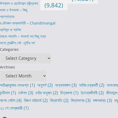
উপন্যাস ও ছোটোগল্পে রবীন্দ্রনাথ
(9,842)
ভাষা ও উপভাষা – কিছু
প্রশ্নোত্তর
চণ্ডীমঙ্গল কাব্যকাহিনী – Chandimangal
ধ্বনিমূল বা স্বনিম
বৈষ্ণব পদাবলি – পদকর্তা সহ কিছু তথ্য
বাংলা প্র্যাক্টিস সেট -তৃতীয় পর্ব
Categories
Archives
অচিন্ত্যকুমার সেনগুপ্ত
(1)
অনুসর্গ
(2)
অন্নদামঙ্গল
(3)
অমিয় চক্রবর্তী
(2)
অলংকার
চন্ডীদাস
(1)
চর্যাপদ
(3)
চর্যার অনুবাদ
(2)
চিত্রকলা
(1)
চৈতন্যজীবনী
(2)
জীবনানন্দ
বাংলা নোটস
(4)
বিজন ভট্টাচার্য
(2)
বিদ্যাপতি
(2)
বিদ্যাসাগর
(3)
মঙ্গলকাব্য
(3)
মধ
২১ শে ফেব্রুয়ারী
(1)