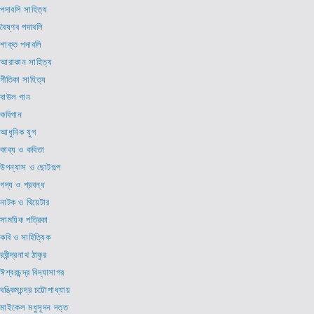
পদাবলি সাহিত্য
বৈষ্ণব পদাবলি
শাক্ত পদাবলি
আরাকান সাহিত্য
গীতিকা সাহিত্য
বাউল গান
কবিগান
আধুনিক যুগ
কাব্য ও কবিতা
উপন্যাস ও ছোটগল্প
গদ্য ও প্রবন্ধ
নাটক ও থিয়েটার
সাময়িক পত্রিকা
কবি ও সাহিত্যিক
রবীন্দ্রনাথ ঠাকুর
ঈশ্বরচন্দ্র বিদ্যাসাগর
বঙ্কিমচন্দ্র চট্টোপাধ্যায়
মাইকেল মধুসূদন দত্ত