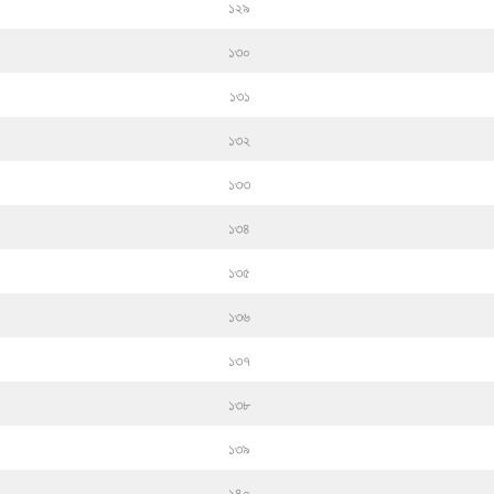
১২৯
১৩০
১৩১
১৩২
১৩৩
১৩৪
১৩৫
১৩৬
১৩৭
১৩৮
১৩৯
১৪০