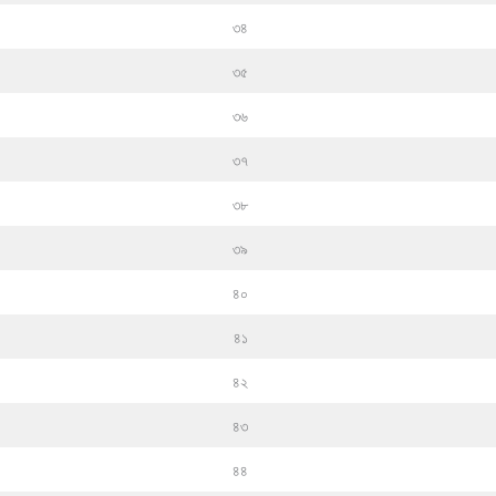
৩৪
৩৫
৩৬
৩৭
৩৮
৩৯
৪০
৪১
৪২
৪৩
৪৪