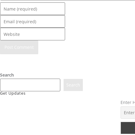
Enter
your
Enter
name
your
or
Enter
email
username
your
address
to
website
to
comment
URL
comment
(optional)
Search
Search
Get Updates
Enter 