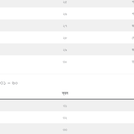
২৫
২৬
গ
২৭
জ
২৮
জ
২৯
জ
৩০
ত
৩১ – ৬০
ক্রম
৩১
৩২
৩৩