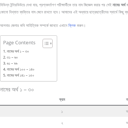
বিভিন্ন ইন্টারভিউয়ে দেখা যায়, প্রশ্নকর্তাগণ পরীক্ষার্থীকে তার নাম জিজ্ঞেস করার পর সেই
নামের অর্থ
জ
কোনো বিখ্যাত ব্যক্তির নাম জেনে রাখতে হবে। আমাদের এই অধ্যায়ে ছাত্রছাত্রীদের স্বার্থে কিছু 
আপনার জেলার কবি সাহিত্যিক সম্পর্কে জানতে এখানে
ক্লিক
করুন।
Page Contents
নামের অর্থ ১ – ৩০
৩১ – ৬০
৬১ – ৯৯
নামের অর্থ ১০০ – ১৪০
নামের অর্থ ১৪১ – ১৫০
নামের অর্থ ১ – ৩০
ক্রম
ন
১
অ
২
আ