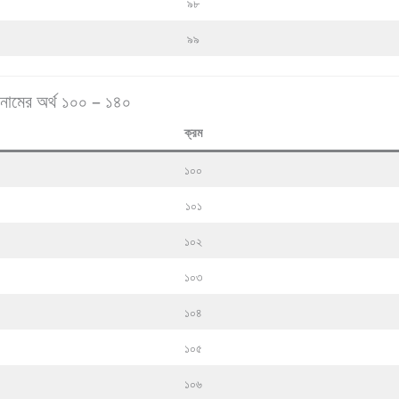
৯৮
৯৯
নামের অর্থ ১০০ – ১৪০
ক্রম
১০০
১০১
১০২
১০৩
১০৪
১০৫
১০৬