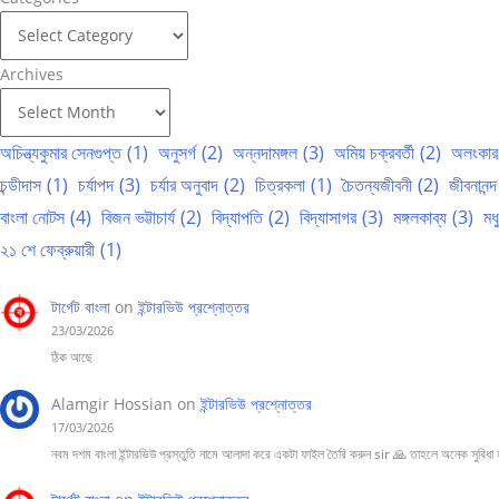
Archives
অচিন্ত্যকুমার সেনগুপ্ত
(1)
অনুসর্গ
(2)
অন্নদামঙ্গল
(3)
অমিয় চক্রবর্তী
(2)
অলংকার
চন্ডীদাস
(1)
চর্যাপদ
(3)
চর্যার অনুবাদ
(2)
চিত্রকলা
(1)
চৈতন্যজীবনী
(2)
জীবনানন্দ
বাংলা নোটস
(4)
বিজন ভট্টাচার্য
(2)
বিদ্যাপতি
(2)
বিদ্যাসাগর
(3)
মঙ্গলকাব্য
(3)
মধ
২১ শে ফেব্রুয়ারী
(1)
টার্গেট বাংলা
on
ইন্টারভিউ প্রশ্নোত্তর
23/03/2026
ঠিক আছে
Alamgir Hossian
on
ইন্টারভিউ প্রশ্নোত্তর
17/03/2026
নবম দশম বাংলা ইন্টারভিউ প্রস্তুতি নামে আলাদা করে একটা ফাইল তৈরি করুন sir 🙏 তাহলে অনেক সুবিধা