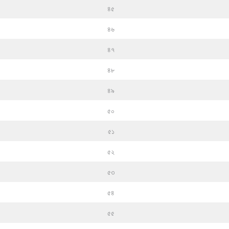
৪৫
৪৬
৪৭
৪৮
৪৯
৫০
৫১
৫২
৫৩
৫৪
৫৫