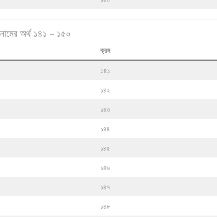
নামের অর্থ ১৪১ – ১৫০
ক্রম
১৪১
১৪২
১৪৩
১৪৪
১৪৫
১৪৬
১৪৭
১৪৮