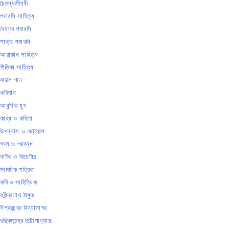
চৈতন্যজীবনী
পদাবলি সাহিত্য
বৈষ্ণব পদাবলি
শাক্ত পদাবলি
আরাকান সাহিত্য
গীতিকা সাহিত্য
বাউল গান
কবিগান
আধুনিক যুগ
কাব্য ও কবিতা
উপন্যাস ও ছোটগল্প
গদ্য ও প্রবন্ধ
নাটক ও থিয়েটার
সাময়িক পত্রিকা
কবি ও সাহিত্যিক
রবীন্দ্রনাথ ঠাকুর
ঈশ্বরচন্দ্র বিদ্যাসাগর
বঙ্কিমচন্দ্র চট্টোপাধ্যায়