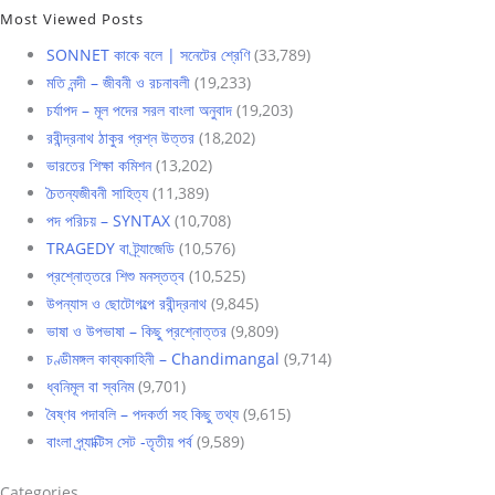
Most Viewed Posts
SONNET কাকে বলে | সনেটের শ্রেণি
(33,789)
মতি নন্দী – জীবনী ও রচনাবলী
(19,233)
চর্যাপদ – মূল পদের সরল বাংলা অনুবাদ
(19,203)
রবীন্দ্রনাথ ঠাকুর প্রশ্ন উত্তর
(18,202)
ভারতের শিক্ষা কমিশন
(13,202)
চৈতন্যজীবনী সাহিত্য
(11,389)
পদ পরিচয় – SYNTAX
(10,708)
TRAGEDY বা ট্র্যাজেডি
(10,576)
প্রশ্নোত্তরে শিশু মনস্তত্ব
(10,525)
উপন্যাস ও ছোটোগল্পে রবীন্দ্রনাথ
(9,845)
ভাষা ও উপভাষা – কিছু প্রশ্নোত্তর
(9,809)
চণ্ডীমঙ্গল কাব্যকাহিনী – Chandimangal
(9,714)
ধ্বনিমূল বা স্বনিম
(9,701)
বৈষ্ণব পদাবলি – পদকর্তা সহ কিছু তথ্য
(9,615)
বাংলা প্র্যাক্টিস সেট -তৃতীয় পর্ব
(9,589)
Categories