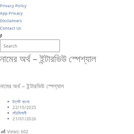
Privacy Policy
App Privacy
Disclaimers
Contact Us
Search
Press
this
Escape
নামের অর্থ – ইন্টারভিউ স্পেশ্যাল
website
to
close
the
search
নামের অর্থ – ইন্টারভিউ স্পেশ্যাল
panel.
Post
টার্গেট বাংলা
author:
Post
22/10/2025
published:
Post
পাঁচমিশালী
category:
Post
21/01/2026
last
modified:
Views:
602