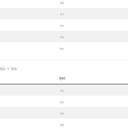
৫৬
৫৭
৫৮
৫৯
৬০
৬১ – ৯৯
ক্রম
৬১
৬২
৬৩
৬৪