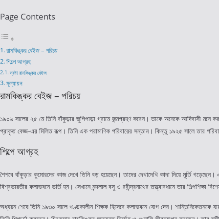
Page Contents
রামকিঙ্কর বেইজ – পরিচয়
শিল্পে আগ্রহ
স্রষ্টা রামকিঙ্কর বেইজ
মূল্যায়ন
রামকিঙ্কর বেইজ – পরিচয়
১৯০৬ সালের ২৫ মে তিনি বাঁকুড়ার জুগিপাড়া গ্রামে জন্মগ্রহণ করেন। তাকে অনেকে আদিবাসী মনে করলেও
প্রাকৃত বেজ্জ-এর মিলিত রূপ। তিনি এক পরামাণিক পরিবারের সন্তান। কিন্তু ১৯২৫ সালে তার পরি
শিল্পে আগ্রহ
শৈশবে বাঁকুড়ার কুমোরদের কাজ দেখে তিনি বড় হয়েছেন। তাদের দেখাদেখি কাদা দিয়ে মূর্তি গড়েছেন। এভ
বিশ্বভারতীর কলাভবনে ভর্তি হন। সেখানে নন্দলাল বসু ও রবীন্দ্রনাথের তত্ত্বাবধানে তার শিল্পশিক্ষা বি
অধ্যয়ন শেষে তিনি ১৯৩০ সালে খণ্ডকালীন শিক্ষক হিসেবে কলাভবনে যোগ দেন। শান্তিনিকেতনকে যারা গুরুত্ব
তিনি শিল্পচর্চা করতেন। চিরকুমার রামকিঙ্কর অত্যন্ত নির্মোহ ও খেয়ালি জীবনযাপন করতেন। তার সৃষ্টি