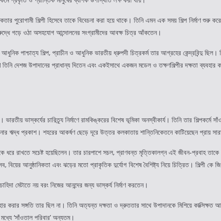
ুনিকতার পুরোগামী শিল্পী হিসেবে তাকে বিবেচনা করা হয়ে থাকে। তিনি এমন এক সময় শিল্প নির্মাণ শুরু ক
 বিরুদ্ধে গড়ে ওঠা অসহযোগ আন্দোলনের সংগ্রামীদের আবক্ষ চিত্র আঁকতেন।
নিক পাশ্চাত্য শিল্প, প্রাচীন ও আধুনিক ভারতীয় ধ্রুপদী চিত্রকর্ম তার আগ্রহের কেন্দ্রবিন্দু ছিল। ব
তিনি দেশজ উপাদানের প্রাধান্য দিতেন এবং একইসাথে একজন মডেল ও তক্ষণশিল্পীর দক্ষতা ব্যবহার করতেন।
ভারতীয় ভাস্কর্যের চারিত্র্য নির্মাণে রামকিঙ্করের বিশেষ ভূমিকা অনস্বীকার্য। তিনি তার শিল্পকর্মে 
নার ঋদ্ধ প্রকাশ। শহরের আকর্ষণ ছেড়ে দূরে উত্তর কলকাতায় শান্তিনিকেতনে কাটিয়েছেন প্রায় সা
ে ধরে রাখতে সচেষ্ট হয়েছিলেন। তার চারপাশে সচল, প্রাণবন্ত মৃত্তিকালগ্ন এই জীবন-প্রবাহ তাকে সার
িয়ের আনুষ্ঠানিকতা এবং ঝড়ের মতো প্রাকৃতিক দুর্যোগ বিশেষ বৈশিষ্ট্য নিয়ে চিত্রিত। শিল্পী কে জি 
াহিদা মেটাতে নয় বরং নিজের আনন্দের জন্য ভাস্কর্য নির্মাণ করতেন।
হার করার সঙ্গতি তার ছিল না। তিনি অত্যন্ত দক্ষতা ও দ্রুততার সাথে উপাদানকে মিশিয়ে কাক্সিক্ষত আদল
 মধ্যে ‘সাঁওতাল পরিবার’ অন্যতম।