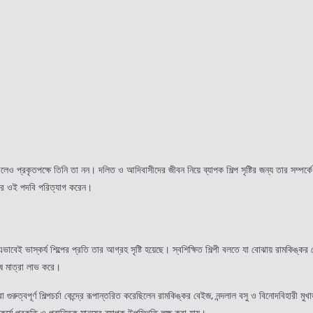
 প্রকৃতপক্ষে তিনি তা নন। দলিত ও আদিবাসীদের জীবন নিয়ে ব্যাপক শিল্প সৃষ্টির জন্য তার সম্পর্কে
বার ওই পদবি পরিত্যাগ করেন।
াবেই ভাস্কর্য শিল্পের প্রতি তার আগ্রহ সৃষ্টি হয়েছে। স্বশিক্ষিত শিল্পী বলতে যা বোঝায় রামকিঙ্
শেষ মাত্রা লাভ করে।
পূর্ণ শিল্পচর্চা কেন্দ্রে রূপান্তরিত করেছিলেন রামকিঙ্কর বেইজ, নন্দলাল বসু ও বিনোদবিহারী মুখার্জ
কর্মে প্রকৃতি ও প্রান্তিক মানুষের ব্যাপক উপস্থিতি লক্ষ করা যায়।