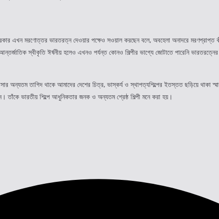
সরকার এখন মরণোত্তর ভারতরত্ন দেওয়ার পক্ষেও সওয়াল করছেন বলে, অবহেলা অনাদরে মরণপ্রাপ্ত কী
্তর্জাতিক স্বীকৃতি ঈর্ষনীয় হলেও এখনও পর্যন্ত কোনও শিল্পীর ভাগ্যে জোটাতে পারেনি ভারতরত্নের 
ার অন্যতম তাগিদ থাকে আমাদের দেশের চিত্র, ভাস্কর্য ও স্থাপত্যশিল্পের ইতস্তত ছড়িয়ে থাকা স্মা
রেন। তাঁকে ভারতীয় শিল্পে আধুনিকতার জনক ও অন্যতম শ্রেষ্ঠ শিল্পী মনে করা হয়।