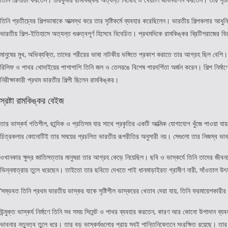
তিনি প্রতীচ্যের শিল্পভাষাকে আত্মস্থ করে তার সৃষ্টিকর্মে ব্যবহার করেছিলেন। ভারতীয় শিল্পকলার আধ
ভারতীয় শিল্প-ইতিহাসে অত্যন্ত গুরুত্বপূর্ণ হিসেবে বিবেচিত। প্রথমদিকে রামকিঙ্কর ব্রিটিশরাজের
মানুষের মুখ, অভিব্যক্তি, তাদের শরীরের ভাষা নাটকীয় ভঙ্গিতে প্রকাশ করাতে তার আগ্রহ ছিল বেশি। আধু
রিলিফ ও পাথর খোদাইয়ের পাশাপাশি তিনি জল ও তেলরঙে বিশেষ পারদর্শিতা অর্জন করেন। শিল্প নির্মাণে 
নিরীক্ষাকারী প্রথম ভারতীয় শিল্পী ছিলেন রামকিঙ্কর।
স্রষ্টা রামকিঙ্কর বেইজ
তার ভাস্কর্য গতিশীল, ছান্দিক ও প্রতিসম যার সাথে প্রকৃতির একটি আত্মিক যোগাযোগ খুঁজে পাওয়া যায়। 
চিত্রকলার কোনোটিই তার সময়ের প্রচলিত ভারতীয় রূপরীতির অনুসারী নয়। সেগুলো তার নিজস্ব ভাব
ওখানকার ক্ষুদ্র জাতিসত্তার মানুষরা তার আগ্রহ কেড়ে নিয়েছিল। ছবি ও ভাস্কর্যে তিনি তাদের জীবনক
ভিন্নমাত্রায় তুলে ধরেছেন। তাইতো তার ছবিতে দেখতে পাই ধানমাড়াইরত গ্রামীণ নারী, সাঁওতাল উৎসব, ব
‘সম্ভবত তিনি প্রথম ভারতীয় ভাস্কর যাকে সৃষ্টিশীল ভাস্করের খেতাব দেয়া যায়, তিনি ফরমায়েশকারীর চ
উন্মুক্ত ভাস্কর্য নির্মাণে তিনি সব সময় সিমেন্ট ও পাথর ব্যবহার করতেন, কারণ আর কোনো উপাদান ব্যব
ভাবনার নতুনত্ব তুলে ধরে। তার বড় ভাস্কর্যগুলোর প্রায় সবই শান্তিনিকেতনে সংরক্ষিত রয়েছে। তার