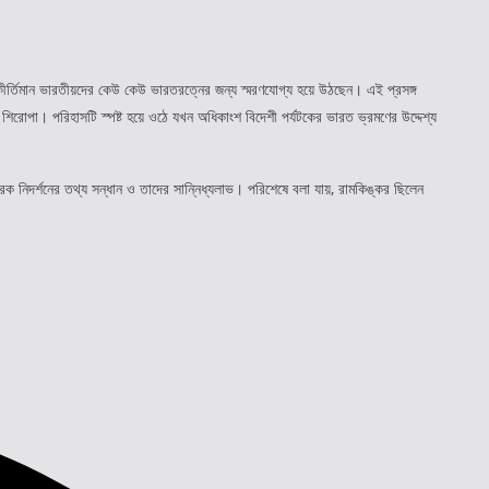
র্তিমান ভারতীয়দের কেউ কেউ ভারতরত্নের জন্য স্মরণযোগ্য হয়ে উঠছেন। এই প্রসঙ্গ
শিরোপা। পরিহাসটি স্পষ্ট হয়ে ওঠে যখন অধিকাংশ বিদেশী পর্যটকের ভারত ভ্রমণের উদ্দেশ্য
রক নিদর্শনের তথ্য সন্ধান ও তাদের সান্নিধ্যলাভ। পরিশেষে বলা যায়, রামকিঙ্কর ছিলেন