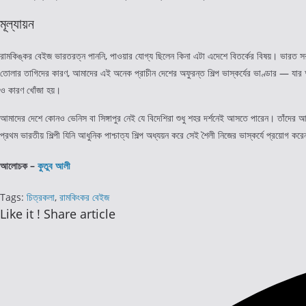
মূল্যায়ন
রামকিঙ্কর বেইজ ভারতরত্ন পাননি, পাওয়ার যোগ্য ছিলেন কিনা এটা এদেশে বিতর্কের বিষয়। ভারত 
তোলার তাগিদের কারণ, আমাদের এই অনেক প্রাচীন দেশের অফুরন্ত শিল্প ভাস্কর্যের ভাণ্ডার — যার আন
ও কারণ খোঁজা হয়।
আমাদের দেশে কোনও ভেনিস বা সিঙ্গাপুর নেই যে বিদেশিরা শুধু শহর দর্শনেই আসতে পারেন। তাঁদের আস
প্রথম ভারতীয় শিল্পী যিনি আধুনিক পাশ্চাত্য শিল্প অধ্যয়ন করে সেই শৈলী নিজের ভাস্কর্যে প্রয়োগ ক
আলোচক –
কুতুব আলী
Tags
:
চিত্রকলা
,
রামকিংকর বেইজ
Share
Like it ! Share article
this
Opens
content
in
a
new