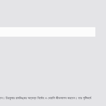
Press
Escap
to
close
the
search
panel.
করতেন। চিরকুমার রামকিঙ্কর অত্যন্ত নির্মোহ ও খেয়ালি জীবনযাপন করতেন। তার সৃষ্টিকর্মে