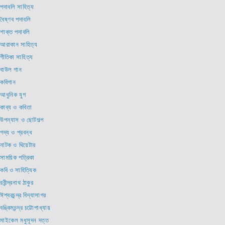
পদাবলি সাহিত্য
বৈষ্ণব পদাবলি
শাক্ত পদাবলি
আরাকান সাহিত্য
গীতিকা সাহিত্য
বাউল গান
কবিগান
আধুনিক যুগ
কাব্য ও কবিতা
উপন্যাস ও ছোটগল্প
গদ্য ও প্রবন্ধ
নাটক ও থিয়েটার
সাময়িক পত্রিকা
কবি ও সাহিত্যিক
রবীন্দ্রনাথ ঠাকুর
ঈশ্বরচন্দ্র বিদ্যাসাগর
বঙ্কিমচন্দ্র চট্টোপাধ্যায়
মাইকেল মধুসূদন দত্ত