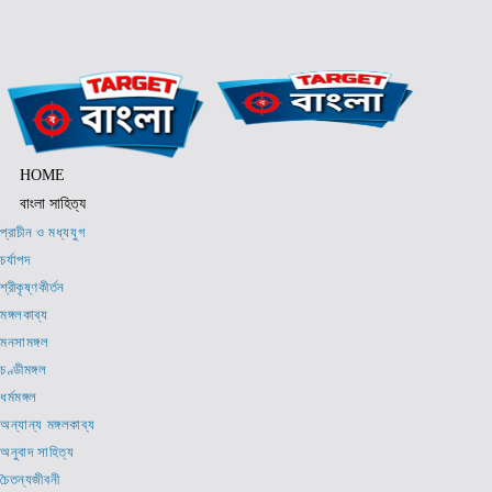
Skip
to
content
HOME
বাংলা সাহিত্য
প্রাচীন ও মধ্যযুগ
চর্যাপদ
শ্রীকৃষ্ণকীর্তন
মঙ্গলকাব্য
মনসামঙ্গল
চণ্ডীমঙ্গল
ধর্মমঙ্গল
অন্যান্য মঙ্গলকাব্য
অনুবাদ সাহিত্য
চৈতন্যজীবনী