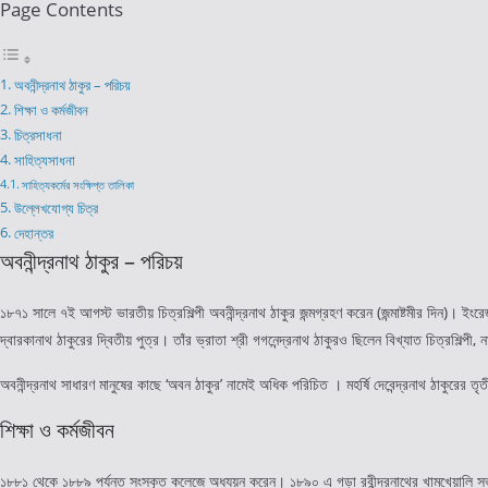
Page Contents
অবনীন্দ্রনাথ ঠাকুর – পরিচয়
শিক্ষা ও কর্মজীবন
চিত্রসাধনা
সাহিত্যসাধনা
সাহিত্যকর্মের সংক্ষিপ্ত তালিকা
উল্লেখযোগ্য চিত্র
দেহান্তর
অবনীন্দ্রনাথ ঠাকুর – পরিচয়
১৮৭১ সালে ৭ই আগস্ট ভারতীয় চিত্রশিল্পী অবনীন্দ্রনাথ ঠাকুর জন্মগ্রহণ করেন (জন্মাষ্টমীর দিন)। ইংরে
দ্বারকানাথ ঠাকুরের দ্বিতীয় পুত্র। তাঁর ভ্রাতা শ্রী গগনেন্দ্রনাথ ঠাকুরও ছিলেন বিখ্যাত চিত্রশিল্পী,
অবনীন্দ্রনাথ সাধারণ মানুষের কাছে ‘অবন ঠাকুর’ নামেই অধিক পরিচিত । মহর্ষি দেবেন্দ্রনাথ ঠাকুরের তৃতীয
শিক্ষা ও কর্মজীবন
১৮৮১ থেকে ১৮৮৯ পর্যন্ত সংস্কৃত কলেজে অধ্যয়ন করেন। ১৮৯০ এ গড়া রবীন্দ্রনাথের খামখেয়ালি স