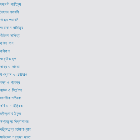
পদাবলি সাহিত্য
বৈষ্ণব পদাবলি
শাক্ত পদাবলি
আরাকান সাহিত্য
গীতিকা সাহিত্য
বাউল গান
কবিগান
আধুনিক যুগ
কাব্য ও কবিতা
উপন্যাস ও ছোটগল্প
গদ্য ও প্রবন্ধ
নাটক ও থিয়েটার
সাময়িক পত্রিকা
কবি ও সাহিত্যিক
রবীন্দ্রনাথ ঠাকুর
ঈশ্বরচন্দ্র বিদ্যাসাগর
বঙ্কিমচন্দ্র চট্টোপাধ্যায়
মাইকেল মধুসূদন দত্ত