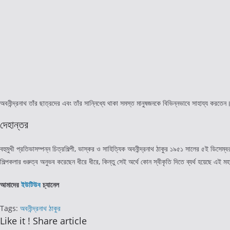
অবনীন্দ্রনাথ তাঁর ছাত্রদের এবং তাঁর সান্নিধ্যে থাকা সমস্ত মানুষজনকে বিভিন্নভাবে সাহায্য করতেন
দেহান্তর
বহুমুখী প্রতিভাসম্পন্ন চিত্রশিল্পী, ভাস্কর ও সাহিত্যিক অবনীন্দ্রনাথ ঠাকুর ১৯৫১ সালের ৫ই ডিসেম
শিল্পকলার গুরুত্ব অনুভব করেছেন ধীরে ধীরে, কিন্তু সেই অর্থে কোন স্বীকৃতি দিতে ব্যর্থ হয়েছে এই 
আমাদের
ইউটিউব
চ্যানেল
Tags
:
অবনীন্দ্রনাথ ঠাকুর
Share
Like it ! Share article