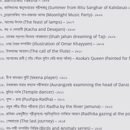
৫. Banished Yaksha – ১৯০৪
৬. কালিদাসের ঋতুসংহারের গ্রীষ্মঋতু (Summer from Ritu Sanghar of Kalidasa)-
৭. চন্দ্রালোকিত গান-বাজনার আসর (Moonlight Music Party)- ১৯০৬
৮. আলোর উৎসব (The feast of lamps) – ১৯০৭
৯. কচ ও দেবযানী (Kacha and Devajani) -১৯০৮
১০. তাজের স্বপ্নে বিভোর শাহজাহান (Shah Jahan dreaming of Taj)- ১৯০৯
১১. ওমর খৈয়ম সম্পর্কিত (Illustration of Omar Khayyam) – ১৯০৯
১২. ইসলামের আহবান (The call of the Flute) – ১৯১০
১৩. অশোকের রানী ( তাঁর গৌরব কুইন মেরি জন্য আঁকা) – Asoka’s Queen (Painted
১৪. বীণা বাদনরত মুর্তি (Veena player) -১৯১১
১৫. ঔরঙ্গজেব দারার মস্তক পরীক্ষারত (Aurangzeb examining the head of Dara) 
১৬. মন্দিরে নর্তক (Temple dancer) -১৯১২
১৭. পুষ্প – রাধা (Pushpa-Radha) – ১৯১২
১৮. যমুনা নদীর তীরে শ্রীরাধা (Sri Radha by the River Jamuna) – ১৯১৩
১৯. রাধিকা একদৃষ্টিতে শ্রীকৃষ্ণের প্রতিকৃতিতে তাকিয়ে আছেন (Radhika gazing at the
২০. শেষযাত্রা (The last journey) – ১৯১৪
২১. পশু-পক্ষী সম্পর্কিত সিরিজ (Birds and Animals series) – ১৯১৫