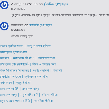
Alamgir Hossian
on
ইন্টারভিউ প্রশ্নোত্তর
02/10/2025
খুব সুন্দর। এমন আরও চাই স্যার। প্রশ্ন ১- আপনাকে/আপনাকেই কেন চাকরিটা দেব? প্রশ্ন ২ - আপনি শি
কল্যাণ দাস
on
বলাইচাঁদ মুখোপাধ্যায়
03/04/2025
নেট সেট এর কিছু প্রশ্ন
বাংলার প্রাচীন জনপদ | গৌড় ও বঙ্গের ইতিহাস
অসিতকুমার বন্দ্যোপাধ্যায়
অলংকার | অর্থালংকার কী কী ? | বিস্তারিত তথ্য
গিরিশচন্দ্র ঘোষ (নাট্যাচার্য) | জীবন ও নাটকের তথ্য
নীলদর্পণ নাটকের বিষয়বস্তু | সধবার একাদশী | লীলাবতী
রামনারায়ণ তর্করত্ন | কুলীনকুলসর্ব্বস্ব নাটক
সমার্থক শব্দ | প্রচুর উদাহরণ
মনসামঙ্গল কাহিনি | মনসামঙ্গল কাব্য
মনসামঙ্গল কাব্য | শ্রেষ্ঠ কবি কে ? | কবিদের পরিচয়
মলুয়া ও মহুয়া পালার কাহিনি | ময়মনসিংহ গীতিকা