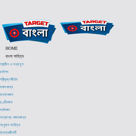
Skip
to
content
HOME
বাংলা সাহিত্য
প্রাচীন ও মধ্যযুগ
চর্যাপদ
শ্রীকৃষ্ণকীর্তন
মঙ্গলকাব্য
মনসামঙ্গল
চণ্ডীমঙ্গল
ধর্মমঙ্গল
অন্যান্য মঙ্গলকাব্য
অনুবাদ সাহিত্য
চৈতন্যজীবনী