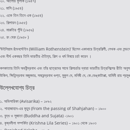
২০. আলোর ফুলকি (১৯৪৭)
২১. মাসি (১৯৫৪)
২২. একে তিন তিনে এক (১৯৫৪)
২৩. শিল্পায়ন (১৯৫৫)
২৪. মারুতির পুঁথি (১৯৫৬)
২৫. রং বেরং (১৯৫৮ )
‘উইলিয়াম রঁদেনস্টেইন (William Rothenstein)’ ছিলেন একাধারে চিত্রশিল্পী, লেখক এবং লন্ডনের ‘
এবং দীর্ঘ একবছর তিনি ভারতীয় ঐতিহ্য, শিল্প ও ধর্ম বিষয়ে চর্চা করেন ।
কলকাতায় তিনি অবনীন্দ্রনাথ এবং তাঁর ছাত্রদের সাথে শিল্পচর্চার দ্বারা ভারতীয় চিত্রশিল্পের রীতি অন
উকিল, ক্ষিতিন্দ্রনাথ মজুমদার, সমরেন্দ্রনাথ গুপ্ত, মুকুল দে, মনিষী দে, কে.ভেঙ্কাটাপ্পা, যামিনী রায় প্রম
উল্লেখযোগ্য চিত্র
১. অভিসারিকা (Avisarika) – ১৮৯২
২. শাহাজাহান-এর মৃত্যু (From the passing of Shahjahan) – ১৯০০
৩. বুদ্ধ ও সুজাতা (Buddha and Sujata) -১৯০১
৪. কৃষ্নলীলা সম্পর্কিত (Krishna Lila Series) – ১৯০১ থেকে ১৯০৩