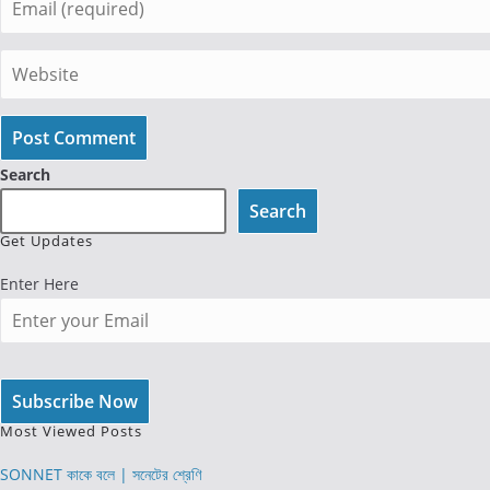
or
your
username
email
Enter
to
address
your
comment
to
website
comment
URL
Search
(optional)
Search
Get Updates
Enter Here
Most Viewed Posts
SONNET কাকে বলে | সনেটের শ্রেণি