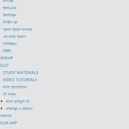
রূপতত্ত্ব
শব্দভাণ্ডার
শব্দার্থতত্ত্ব
বিপরীত শব্দ
প্রবাদ প্রবচন বাগধারা
এক কথায় প্রকাশ
শৈলিবিজ্ঞান
নির্মিতি
পাঁচমিশালী
SLST
STUDY MATERIALS
VIDEO TUTORIALS
বাংলা প্রশ্নোত্তর
বই সন্ধান
বাংলা রেফারেন্স বই
ভাষাতত্ত্ব ও ব্যাকরণ
প্রকাশনা
OUR APP