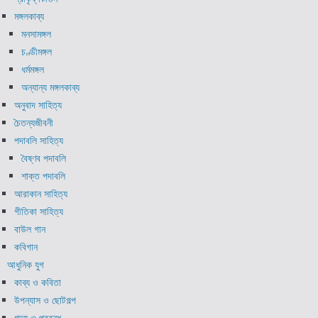
মঙ্গলকাব্য
মনসামঙ্গল
চণ্ডীমঙ্গল
ধর্মমঙ্গল
অন্যান্য মঙ্গলকাব্য
অনুবাদ সাহিত্য
চৈতন্যজীবনী
পদাবলি সাহিত্য
বৈষ্ণব পদাবলি
শাক্ত পদাবলি
আরাকান সাহিত্য
গীতিকা সাহিত্য
বাউল গান
কবিগান
আধুনিক যুগ
কাব্য ও কবিতা
উপন্যাস ও ছোটগল্প
গদ্য ও প্রবন্ধ