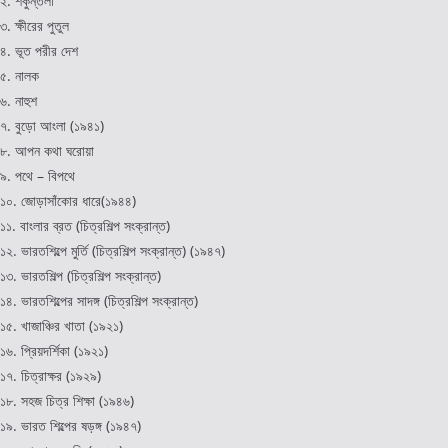
২. শকুন্তলা
৩. ক্ষীরের পুতুল
৪. ভূত পরীর দেশ
৫. নালক
৬. নাহুশ
৭. বুড়ো আংলা (১৯৪১)
৮. আপন কথা ঘরোয়া
৯. পথে – বিপথে
১০. জোড়াসাঁকোর ধারে(১৯৪৪)
১১. বাংলার ব্রত (চিত্রশিল্প সংক্রান্ত)
১২. ভারতশিল্পে মুর্তি (চিত্রশিল্প সংক্রান্ত) (১৯৪৭)
১৩. ভারতশিল্প (চিত্রশিল্প সংক্রান্ত)
১৪. ভারতশিল্পের সাদঙ্গ (চিত্রশিল্প সংক্রান্ত)
১৫. খাজাঞ্চির খাতা (১৯২১)
১৬. প্রিয়দর্শিকা (১৯২১)
১৭. চিত্রাক্ষর (১৯২৯)
১৮. সহজ চিত্র শিক্ষা (১৯৪৬)
১৯. ভারত শিল্পের ষড়ঙ্গ (১৯৪৭)