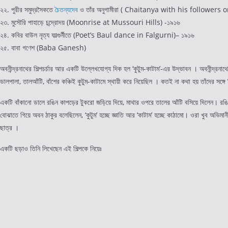
২২. পুরীর সমুদ্রসৈকতে
চৈতন্যদেব
ও তাঁর অনুগামীরা ( Chaitanya with his followers
২৩. মুসৌরি পাহাড়ে চন্দ্রোদয় (Moonrise at Mussouri Hills) -১৯১৬
২৪. কবির বাউল নৃত্য ফাল্গুর্নীতে (Poet’s Baul dance in Falgurni)– ১৯১৬
২৫. বাবা গণেশ (Baba Ganesh)
অবনীন্দ্রনাথের শিল্পচর্চার আর একটি উল্লেখযোগ্য দিক হল ‘কুটুম-কাটাম’-এর উদ্ভাবন । অবনীন্দ্রনা
ডালপালা, তালআঁটি, বাঁশের কঞ্চিই কুটুম-কাটামে স্থায়ী করে নিয়েছিল । কতই না কথা হয় তাঁদের সঙ্
একটি বাঁকানো ডালে রঙিন কাপড়ের টুকরো জড়িয়ে দিয়ে, মাথার ওপরে তালের আঁটি বসিয়ে দিলেন। রঙিন
বোঝাতে গিয়ে অবন ঠাকুর বলেছিলেন, ‘কুটুম’ হচ্ছে জ্ঞাতি আর ‘কাটাম’ হচ্ছে কাঠামো। ওরা খুব অভ
ছাত্র ।
একটি ছড়াও তিনি লিখেছেন এই শিল্পকে নিয়েঃ