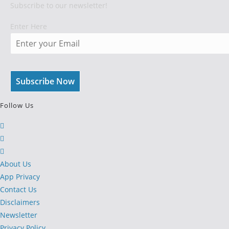
Subscribe to our newsletter!
Enter Here
Follow Us
Opens
in
Opens
a
in
Opens
new
a
in
About Us
tab
new
a
App Privacy
tab
new
Contact Us
tab
Disclaimers
Newsletter
Privacy Policy