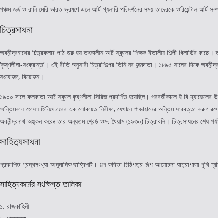
পঞ্চম জর্জ ও রানি মেরি ভারত ভ্রমণে এলে আর্ট গ্যলারি পরিদর্শনের সময় তাদেরকে ওরিয়েন্টাল আর্ট স
চিত্রসাধনা
অবনীন্দ্রনাথের চিত্রকলার পাঠ শুরু হয় তৎকালীন আর্ট স্কুলের শিক্ষক ইতালীয় শিল্পী গিলার্ডির কাছ
‘কৃষ্ণলীলা-সংক্রান্ত’। এই রীতি অনুসারী চিত্রশিল্পের তিনি নব জন্মদাতা। ১৮৯৫ সালের দিকে অবনীন্
সংযোজন, বিয়োজন।
১৯০০ সালে কলকাতা আর্ট স্কুলে কৃষ্ণলীলা সিরিজ প্রদর্শিত হয়েছিল। পরবর্তীকালে ই বি হ্যাভেলের উদ্
অন্তিমকাল মোঘল মিনিয়েচারের এক লোকায়ত নিরীক্ষা, যেখানে শাজাহানের অন্তিম সারবত্তা করুণ রসে
অবনীন্দ্রনাথ অঙ্কন করেন তার অন্যতম শ্রেষ্ঠ ওমর খৈয়াম (১৯৩০) চিত্রাবলি। চিত্রসাধনের শেষ পর্যায়
সাহিত্যসাধনা
প্রকাশিত গ্রন্থসংখ্যা আনুমানিক ছাব্বিশটি। গল্প কবিতা চিঠিপত্র শিল্প আলোচনা যাত্রাপালা পুথি স্ম
সাহিত্যকর্মের সংক্ষিপ্ত তালিকা
১. রাজকাহিনী