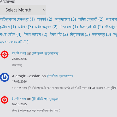
Archives
অচিন্ত্যকুমার সেনগুপ্ত
(1)
অনুসর্গ
(2)
অন্নদামঙ্গল
(3)
অমিয় চক্রবর্তী
(2)
অলংকার
চন্ডীদাস
(1)
চর্যাপদ
(3)
চর্যার অনুবাদ
(2)
চিত্রকলা
(1)
চৈতন্যজীবনী
(2)
জীবনানন্দ
বাংলা নোটস
(4)
বিজন ভট্টাচার্য
(2)
বিদ্যাপতি
(2)
বিদ্যাসাগর
(3)
মঙ্গলকাব্য
(3)
মধ
২১ শে ফেব্রুয়ারী
(1)
টার্গেট বাংলা
on
ইন্টারভিউ প্রশ্নোত্তর
23/03/2026
ঠিক আছে
Alamgir Hossian
on
ইন্টারভিউ প্রশ্নোত্তর
17/03/2026
নবম দশম বাংলা ইন্টারভিউ প্রস্তুতি নামে আলাদা করে একটা ফাইল তৈরি করুন sir 🙏 তাহলে অনেক সুবিধা
টার্গেট বাংলা
on
ইন্টারভিউ প্রশ্নোত্তর
02/10/2025
নিশ্চয়। আরও নতুন নতুন প্রশ্ন নিয়ে আসা হবে :)