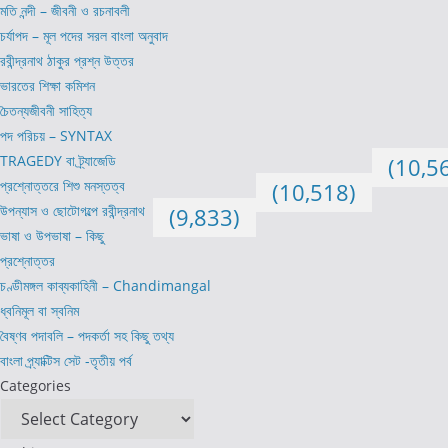
মতি নন্দী – জীবনী ও রচনাবলী
চর্যাপদ – মূল পদের সরল বাংলা অনুবাদ
রবীন্দ্রনাথ ঠাকুর প্রশ্ন উত্তর
ভারতের শিক্ষা কমিশন
চৈতন্যজীবনী সাহিত্য
পদ পরিচয় – SYNTAX
TRAGEDY বা ট্র্যাজেডি
(10,5
প্রশ্নোত্তরে শিশু মনস্তত্ব
(10,518)
উপন্যাস ও ছোটোগল্পে রবীন্দ্রনাথ
(9,833)
ভাষা ও উপভাষা – কিছু
প্রশ্নোত্তর
চণ্ডীমঙ্গল কাব্যকাহিনী – Chandimangal
ধ্বনিমূল বা স্বনিম
বৈষ্ণব পদাবলি – পদকর্তা সহ কিছু তথ্য
বাংলা প্র্যাক্টিস সেট -তৃতীয় পর্ব
Categories