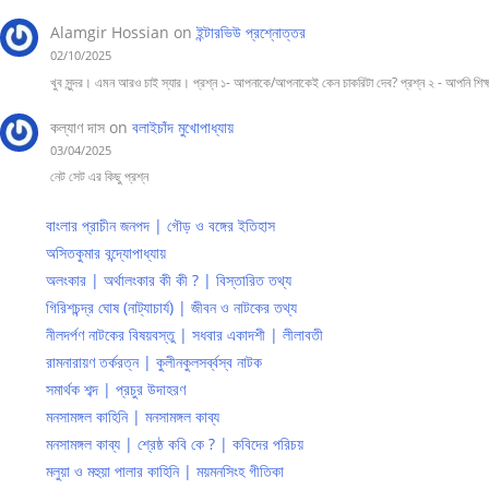
Alamgir Hossian
on
ইন্টারভিউ প্রশ্নোত্তর
02/10/2025
খুব সুন্দর। এমন আরও চাই স্যার। প্রশ্ন ১- আপনাকে/আপনাকেই কেন চাকরিটা দেব? প্রশ্ন ২ - আপনি শি
কল্যাণ দাস
on
বলাইচাঁদ মুখোপাধ্যায়
03/04/2025
নেট সেট এর কিছু প্রশ্ন
বাংলার প্রাচীন জনপদ | গৌড় ও বঙ্গের ইতিহাস
অসিতকুমার বন্দ্যোপাধ্যায়
অলংকার | অর্থালংকার কী কী ? | বিস্তারিত তথ্য
গিরিশচন্দ্র ঘোষ (নাট্যাচার্য) | জীবন ও নাটকের তথ্য
নীলদর্পণ নাটকের বিষয়বস্তু | সধবার একাদশী | লীলাবতী
রামনারায়ণ তর্করত্ন | কুলীনকুলসর্ব্বস্ব নাটক
সমার্থক শব্দ | প্রচুর উদাহরণ
মনসামঙ্গল কাহিনি | মনসামঙ্গল কাব্য
মনসামঙ্গল কাব্য | শ্রেষ্ঠ কবি কে ? | কবিদের পরিচয়
মলুয়া ও মহুয়া পালার কাহিনি | ময়মনসিংহ গীতিকা