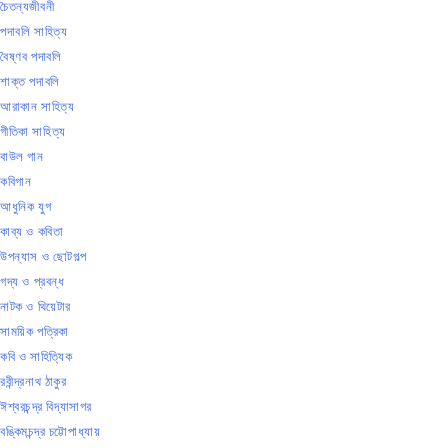
চৈতন্যজীবনী
পদাবলি সাহিত্য
বৈষ্ণব পদাবলি
শাক্ত পদাবলি
আরাকান সাহিত্য
গীতিকা সাহিত্য
বাউল গান
কবিগান
আধুনিক যুগ
কাব্য ও কবিতা
উপন্যাস ও ছোটগল্প
গদ্য ও প্রবন্ধ
নাটক ও থিয়েটার
সাময়িক পত্রিকা
কবি ও সাহিত্যিক
রবীন্দ্রনাথ ঠাকুর
ঈশ্বরচন্দ্র বিদ্যাসাগর
বঙ্কিমচন্দ্র চট্টোপাধ্যায়