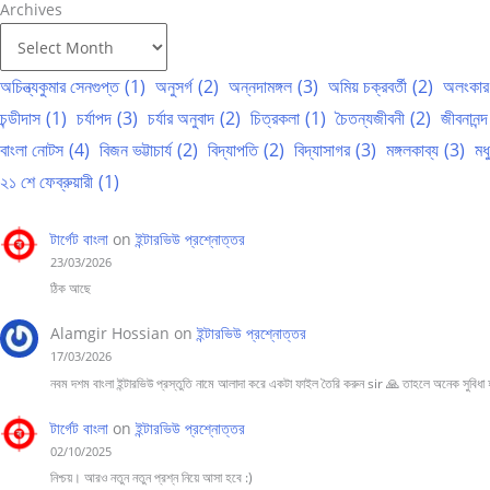
Archives
অচিন্ত্যকুমার সেনগুপ্ত
(1)
অনুসর্গ
(2)
অন্নদামঙ্গল
(3)
অমিয় চক্রবর্তী
(2)
অলংকার
চন্ডীদাস
(1)
চর্যাপদ
(3)
চর্যার অনুবাদ
(2)
চিত্রকলা
(1)
চৈতন্যজীবনী
(2)
জীবনানন্দ
বাংলা নোটস
(4)
বিজন ভট্টাচার্য
(2)
বিদ্যাপতি
(2)
বিদ্যাসাগর
(3)
মঙ্গলকাব্য
(3)
মধ
২১ শে ফেব্রুয়ারী
(1)
টার্গেট বাংলা
on
ইন্টারভিউ প্রশ্নোত্তর
23/03/2026
ঠিক আছে
Alamgir Hossian
on
ইন্টারভিউ প্রশ্নোত্তর
17/03/2026
নবম দশম বাংলা ইন্টারভিউ প্রস্তুতি নামে আলাদা করে একটা ফাইল তৈরি করুন sir 🙏 তাহলে অনেক সুবিধা
টার্গেট বাংলা
on
ইন্টারভিউ প্রশ্নোত্তর
02/10/2025
নিশ্চয়। আরও নতুন নতুন প্রশ্ন নিয়ে আসা হবে :)