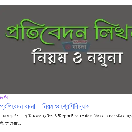
নির্মিতি
প্রতিবেদন রচনা – নিয়ম ও শ্রেণিবিন্যাস
বাংলায় প্রতিবেদন শব্দটি ব্যবহৃত হয় ইংরেজি 'Report' শব্দের প্রতিশব্দ হিসেবে। কোনো ঘটনার সহ
কী, তা লেখার…