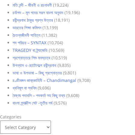
মতি নন্দী – জীবনী ও রচনাবলী
(19,224)
চর্যাপদ – মূল পদের সরল বাংলা অনুবাদ
(19,196)
রবীন্দ্রনাথ ঠাকুর প্রশ্ন উত্তর
(18,191)
ভারতের শিক্ষা কমিশন
(13,199)
চৈতন্যজীবনী সাহিত্য
(11,382)
পদ পরিচয় – SYNTAX
(10,704)
TRAGEDY বা ট্র্যাজেডি
(10,569)
প্রশ্নোত্তরে শিশু মনস্তত্ব
(10,519)
উপন্যাস ও ছোটোগল্পে রবীন্দ্রনাথ
(9,835)
ভাষা ও উপভাষা – কিছু প্রশ্নোত্তর
(9,801)
চণ্ডীমঙ্গল কাব্যকাহিনী – Chandimangal
(9,708)
ধ্বনিমূল বা স্বনিম
(9,696)
বৈষ্ণব পদাবলি – পদকর্তা সহ কিছু তথ্য
(9,608)
বাংলা প্র্যাক্টিস সেট -তৃতীয় পর্ব
(9,576)
Categories