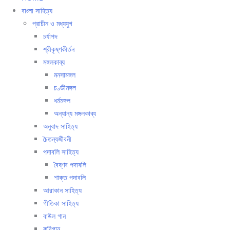
বাংলা সাহিত্য
প্রাচীন ও মধ্যযুগ
চর্যাপদ
শ্রীকৃষ্ণকীর্তন
মঙ্গলকাব্য
মনসামঙ্গল
চণ্ডীমঙ্গল
ধর্মমঙ্গল
অন্যান্য মঙ্গলকাব্য
অনুবাদ সাহিত্য
চৈতন্যজীবনী
পদাবলি সাহিত্য
বৈষ্ণব পদাবলি
শাক্ত পদাবলি
আরাকান সাহিত্য
গীতিকা সাহিত্য
বাউল গান
কবিগান