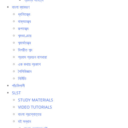
বাংলা ব্যাকরণ
ধ্বনিতত্ত্ব
বাক্যতত্ত্ব
রূপতত্ত্ব
শব্দভাণ্ডার
শব্দার্থতত্ত্ব
বিপরীত শব্দ
প্রবাদ প্রবচন বাগধারা
এক কথায় প্রকাশ
শৈলিবিজ্ঞান
নির্মিতি
পাঁচমিশালী
SLST
STUDY MATERIALS
VIDEO TUTORIALS
বাংলা প্রশ্নোত্তর
বই সন্ধান