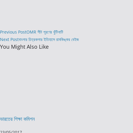
Read
Previous Post
OMR শীট পূরণের খুঁটিনাটি
more
Next Post
বাংলার চিত্রকলার ইতিহাসে রামকিঙ্কর বেইজ
You Might Also Like
articles
ভারতের শিক্ষা কমিশন
23/05/2017