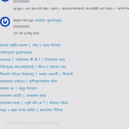
02/10/2025
খুব সুন্দর। এমন আরও চাই স্যার। প্রশ্ন ১- আপনাকে/আপনাকেই কেন চাকরিটা দেব? প্রশ্ন ২ - আপনি শি
কল্যাণ দাস
on
বলাইচাঁদ মুখোপাধ্যায়
03/04/2025
নেট সেট এর কিছু প্রশ্ন
বাংলার প্রাচীন জনপদ | গৌড় ও বঙ্গের ইতিহাস
অসিতকুমার বন্দ্যোপাধ্যায়
অলংকার | অর্থালংকার কী কী ? | বিস্তারিত তথ্য
গিরিশচন্দ্র ঘোষ (নাট্যাচার্য) | জীবন ও নাটকের তথ্য
নীলদর্পণ নাটকের বিষয়বস্তু | সধবার একাদশী | লীলাবতী
রামনারায়ণ তর্করত্ন | কুলীনকুলসর্ব্বস্ব নাটক
সমার্থক শব্দ | প্রচুর উদাহরণ
মনসামঙ্গল কাহিনি | মনসামঙ্গল কাব্য
মনসামঙ্গল কাব্য | শ্রেষ্ঠ কবি কে ? | কবিদের পরিচয়
মলুয়া ও মহুয়া পালার কাহিনি | ময়মনসিংহ গীতিকা
Subscribe to our newsletter!