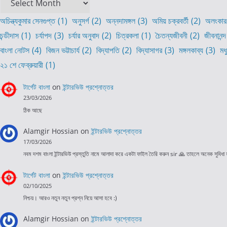
অচিন্ত্যকুমার সেনগুপ্ত
(1)
অনুসর্গ
(2)
অন্নদামঙ্গল
(3)
অমিয় চক্রবর্তী
(2)
অলংকার
চন্ডীদাস
(1)
চর্যাপদ
(3)
চর্যার অনুবাদ
(2)
চিত্রকলা
(1)
চৈতন্যজীবনী
(2)
জীবনানন্দ
বাংলা নোটস
(4)
বিজন ভট্টাচার্য
(2)
বিদ্যাপতি
(2)
বিদ্যাসাগর
(3)
মঙ্গলকাব্য
(3)
মধ
২১ শে ফেব্রুয়ারী
(1)
টার্গেট বাংলা
on
ইন্টারভিউ প্রশ্নোত্তর
23/03/2026
ঠিক আছে
Alamgir Hossian
on
ইন্টারভিউ প্রশ্নোত্তর
17/03/2026
নবম দশম বাংলা ইন্টারভিউ প্রস্তুতি নামে আলাদা করে একটা ফাইল তৈরি করুন sir 🙏 তাহলে অনেক সুবিধা
টার্গেট বাংলা
on
ইন্টারভিউ প্রশ্নোত্তর
02/10/2025
নিশ্চয়। আরও নতুন নতুন প্রশ্ন নিয়ে আসা হবে :)
Alamgir Hossian
on
ইন্টারভিউ প্রশ্নোত্তর