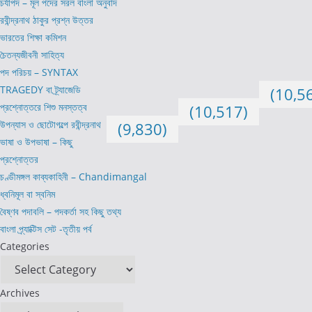
চর্যাপদ – মূল পদের সরল বাংলা অনুবাদ
রবীন্দ্রনাথ ঠাকুর প্রশ্ন উত্তর
ভারতের শিক্ষা কমিশন
চৈতন্যজীবনী সাহিত্য
পদ পরিচয় – SYNTAX
TRAGEDY বা ট্র্যাজেডি
(10,5
প্রশ্নোত্তরে শিশু মনস্তত্ব
(10,517)
উপন্যাস ও ছোটোগল্পে রবীন্দ্রনাথ
(9,830)
ভাষা ও উপভাষা – কিছু
প্রশ্নোত্তর
চণ্ডীমঙ্গল কাব্যকাহিনী – Chandimangal
ধ্বনিমূল বা স্বনিম
বৈষ্ণব পদাবলি – পদকর্তা সহ কিছু তথ্য
বাংলা প্র্যাক্টিস সেট -তৃতীয় পর্ব
Categories
Archives