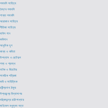
পদাবলি সাহিত্য
বৈষ্ণব পদাবলি
শাক্ত পদাবলি
আরাকান সাহিত্য
গীতিকা সাহিত্য
বাউল গান
কবিগান
আধুনিক যুগ
কাব্য ও কবিতা
উপন্যাস ও ছোটগল্প
গদ্য ও প্রবন্ধ
নাটক ও থিয়েটার
সাময়িক পত্রিকা
কবি ও সাহিত্যিক
রবীন্দ্রনাথ ঠাকুর
ঈশ্বরচন্দ্র বিদ্যাসাগর
বঙ্কিমচন্দ্র চট্টোপাধ্যায়
মাইকেল মধুসূদন দত্ত