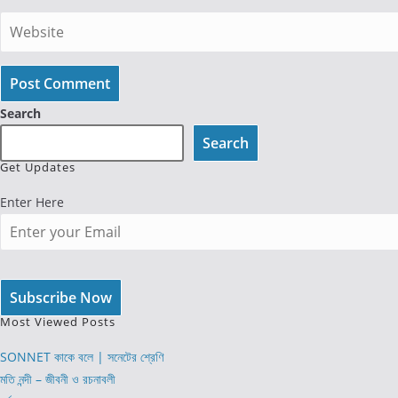
username
email
Enter
to
address
your
comment
to
website
comment
URL
Search
(optional)
Search
Get Updates
Enter Here
Most Viewed Posts
SONNET কাকে বলে | সনেটের শ্রেণি
মতি নন্দী – জীবনী ও রচনাবলী