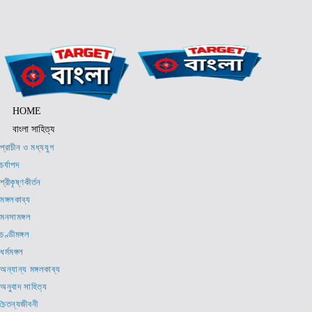
Skip
to
content
HOME
বাংলা সাহিত্য
প্রাচীন ও মধ্যযুগ
চর্যাপদ
শ্রীকৃষ্ণকীর্তন
মঙ্গলকাব্য
মনসামঙ্গল
চণ্ডীমঙ্গল
ধর্মমঙ্গল
অন্যান্য মঙ্গলকাব্য
অনুবাদ সাহিত্য
চৈতন্যজীবনী