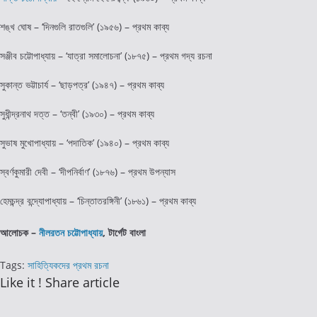
শঙ্খ ঘোষ – ‘দিনগুলি রাতগুলি’ (১৯৫৬) – প্রথম কাব্য
সঞ্জীব চট্টোপাধ্যায় – ‘যাত্রা সমালোচনা’ (১৮৭৫) – প্রথম গদ্য রচনা
সুকান্ত ভট্টাচার্য – ‘ছাড়পত্র’ (১৯৪৭) – প্রথম কাব্য
সুধীন্দ্রনাথ দত্ত – ‘তন্বী’ (১৯৩০) – প্রথম কাব্য
সুভাষ মুখোপাধ্যায় – ‘পদাতিক’ (১৯৪০) – প্রথম কাব্য
স্বর্ণকুমারী দেবী – ‘দীপনির্বাণ’ (১৮৭৬) – প্রথম উপন্যাস
হেমচন্দ্র বন্দ্যোপাধ্যায় – ‘চিন্তাতরঙ্গিনী’ (১৮৬১) – প্রথম কাব্য
আলোচক –
নীলরতন চট্টোপাধ্যায়
, টার্গেট বাংলা
Tags
:
সাহিত্যিকদের প্রথম রচনা
Share
Like it ! Share article
this
Opens
content