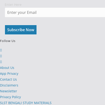
Enter Here
Follow Us
Opens
in
Opens
a
in
Opens
new
a
in
About Us
tab
new
a
App Privacy
tab
new
Contact Us
tab
Disclaimers
Newsletter
Privacy Policy
SLST BENGALI STUDY MATERIALS