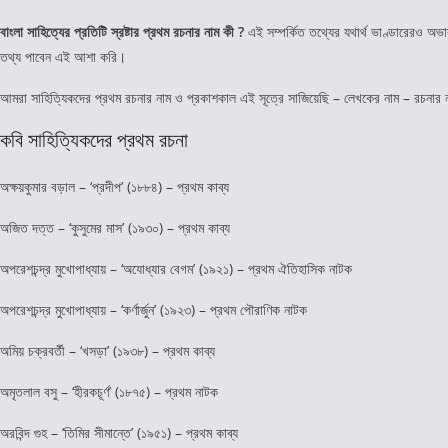
বাংলা সাহিত্যের প্রতিটি স্রষ্টার প্রথম রচনার নাম কী ?
এই সম্পর্কিত তথ্যের যথার্থ ভাণ্ডারেরও অভ
তথ্য পাবেন এই আশা করি।
আমরা সাহিত্যিকদের প্রথম রচনার নাম ও প্রকাশকাল এই সূত্রে সাজিয়েছি – লেখকের নাম – রচনার 
কবি সাহিত্যিকদের প্রথম রচনা
অক্ষয়কুমার বড়াল – ‘প্রদীপ’ (১৮৮৪) – প্রথম কাব্য
অজিত দত্ত – ‘কুসুমের মাস’ (১৯৩০) – প্রথম কাব্য
অপরেশচন্দ্র মুখোপাধ্যায় – ‘অযোধ্যার বেগম’ (১৯২১) – প্রথম ঐতিহাসিক নাটক
অপরেশচন্দ্র মুখোপাধ্যায় – ‘কর্ণার্জুন’ (১৯২৩) – প্রথম পৌরাণিক নাটক
অমিয় চক্রবর্তী – ‘খসড়া’ (১৯৩৮) – প্রথম কাব্য
অমৃতলাল বসু – ‘হীরকচূর্ণ’ (১৮৭৫) – প্রথম নাটক
অরবিন্দ গুহ – ‘তিমির সীমান্তে’ (১৯৫১) – প্রথম কাব্য