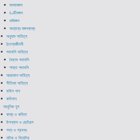
মনসামঙ্গল
চণ্ডীমঙ্গল
ধর্মমঙ্গল
অন্যান্য মঙ্গলকাব্য
অনুবাদ সাহিত্য
চৈতন্যজীবনী
পদাবলি সাহিত্য
বৈষ্ণব পদাবলি
শাক্ত পদাবলি
আরাকান সাহিত্য
গীতিকা সাহিত্য
বাউল গান
কবিগান
আধুনিক যুগ
কাব্য ও কবিতা
উপন্যাস ও ছোটগল্প
গদ্য ও প্রবন্ধ
নাটক ও থিয়েটার