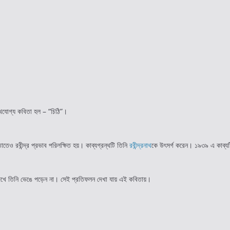
েখযোগ্য কবিতা হল – “চিঠি”।
াতেও রবীন্দ্র প্রভাব পরিলক্ষিত হয়। কাব্যগ্রন্থটি তিনি
রবীন্দ্রনাথ
কে উৎসর্গ করেন। ১৯৩৯ এ কাব্যট
কে দেখে তিনি ভেঙে পড়েন না। সেই প্রতিফলন দেখা যায় এই কবিতায়।