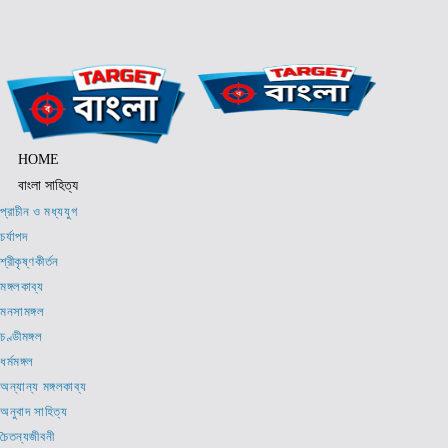
Skip
to
content
HOME
বাংলা সাহিত্য
প্রাচীন ও মধ্যযুগ
চর্যাপদ
শ্রীকৃষ্ণকীর্তন
মঙ্গলকাব্য
মনসামঙ্গল
চণ্ডীমঙ্গল
ধর্মমঙ্গল
অন্যান্য মঙ্গলকাব্য
অনুবাদ সাহিত্য
চৈতন্যজীবনী