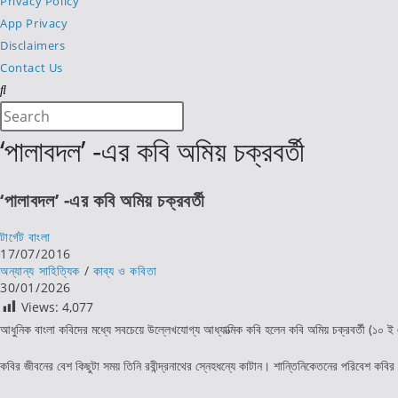
Privacy Policy
App Privacy
Disclaimers
Contact Us
Search
Press
this
Escape
‘পালাবদল’ -এর কবি অমিয় চক্রবর্তী
website
to
close
‘পালাবদল’ -এর কবি অমিয় চক্রবর্তী
the
search
Post
টার্গেট বাংলা
panel.
author:
Post
17/07/2016
published:
Post
অন্যান্য সাহিত্যিক
/
কাব্য ও কবিতা
category:
Post
30/01/2026
last
Views:
4,077
modified:
আধুনিক বাংলা কবিদের মধ্যে সবচেয়ে উল্লেখযোগ্য আধ্যাত্মিক কবি হলেন কবি অমিয় চক্রবর্তী (১০ 
কবির জীবনের বেশ কিছুটা সময় তিনি রবীন্দ্রনাথের স্নেহধন্যে কাটান। শান্তিনিকেতনের পরিবেশ কবির 