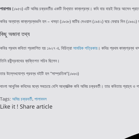
পারাপার
(১৯৫৩)
এটি অমিয় চক্রবর্তীর একটি বিখ্যাত কাব্যগ্রন্থ। কবি বার বারই ফিরে আসেন প্রান
কবির অন্যান্য কাব্যগ্রন্থগুলি হল – খসড়া
(১৯৩৮)
মাটির দেওয়াল‬
(১৯৪২)
ঘরে ফেরার দিন‬
(১৯৬১)
কিছু অজানা তথ্য
কবির প্রথম কবিতা প্রকাশিত হয় ১৯২৭ এ, বিচিত্রা
সাময়িক পত্রিকায়
। কবির প্রথম কাব্যগ্রন্থ 
তিনি রবীন্দ্রনাথের ব্যক্তিগত সচিব ছিলেন।
তার উল্লেখযোগ্য প্রবন্ধ বইটি হল “সাম্প্রতিক”(১৯৬৩)
বাংলা আধুনিক কবিদের মধ্যে সবচেয়ে বেশি আধ্যাত্মিক কবি অমিয় চক্রবর্তী। তার কবিতায় প্রাচ্য ও 
Tags
:
অমিয় চক্রবর্তী
,
পালাবদল
Share
Like it ! Share article
this
Opens
content
in
a