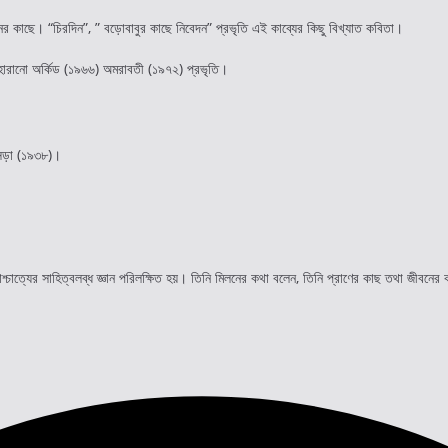
ের কাছে। “চিরদিন”, ” বড়োবাবুর কাছে নিবেদন” প্রভৃতি এই কাব্যের কিছু বিখ্যাত কবিতা।
হারানো অর্কিড‬
(১৯৬৬) অমরাবতী (১৯৭২) প্রভৃতি।
খসড়া (১৯৩৮)।
পাশ্চাত্যের সাহিত্বলব্ধ জ্ঞান পরিলক্ষিত হয়। তিনি মিলনের কথা বলেন, তিনি প্রাণের কাছ তথা জীবন