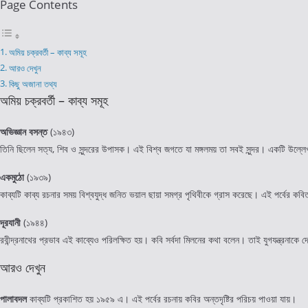
Page Contents
‪অমিয় চক্রবর্তী – কাব্য সমূহ
আরও দেখুন
কিছু অজানা তথ্য
অমিয় চক্রবর্তী – কাব্য সমূহ
অভিজ্ঞান বসন্ত
(১৯৪৩)
তিনি ছিলেন সত্য, শিব ও সুন্দরের উপাসক। এই বিশ্ব জগতে যা মঙ্গলময় তা সবই সুন্দর। একটি উল্ল
একমুঠো
(১৯৩৯)
কাব্যটি কাব্য রচনার সময় বিশ্বযুদ্ধ জনিত ভয়াল ছায়া সমগ্র পৃথিবীকে গ্রাস করেছে। এই পর্বের কবিত
দূরযানী
(১৯৪৪)
রবীন্দ্রনাথের প্রভাব এই কাব্যেও পরিলক্ষিত হয়। কবি সর্বদা মিলনের কথা বলেন। তাই যুগযন্ত্রনা
আরও দেখুন
পালাবদল
কাব্যটি প্রকাশিত হয় ১৯৫৯ এ। এই পর্বের রচনায় কবির অন্তদৃষ্টির পরিচয় পাওয়া যায়।