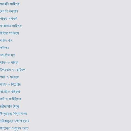
পদাবলি সাহিত্য
বৈষ্ণব পদাবলি
শাক্ত পদাবলি
আরাকান সাহিত্য
গীতিকা সাহিত্য
বাউল গান
কবিগান
আধুনিক যুগ
কাব্য ও কবিতা
উপন্যাস ও ছোটগল্প
গদ্য ও প্রবন্ধ
নাটক ও থিয়েটার
সাময়িক পত্রিকা
কবি ও সাহিত্যিক
রবীন্দ্রনাথ ঠাকুর
ঈশ্বরচন্দ্র বিদ্যাসাগর
বঙ্কিমচন্দ্র চট্টোপাধ্যায়
মাইকেল মধুসূদন দত্ত