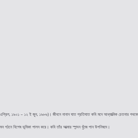
ই এপ্রিল, ১৯০১ – ১২ ই জুন, ১৯৮৬)। জীবনে নানান ঘাত প্রতিঘাত কবি মনে আধ্যাত্মিক চেতনার পথক
মন গঠনে বিশেষ ভূমিকা পালন করে। কবি তাঁর আত্মার স্পন্দন খুঁজে পান উপনিষদে।